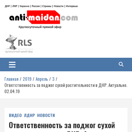
Перейти
к
содержимому
Антимайдан: Гражданская война
На сайте 'Антимайдан' вы найдете самые свежие новости и аналитику о
гражданской войне на Украине, включая события в Новороссии, ДНР,
на Украине
ЛНР и других регионах.
Главная
2019
Апрель
3
Ответственность за поджог сухой растительности в ДНР. Актуально.
02.04.19
ВИДЕО
ЛДНР
НОВОСТИ
Ответственность за поджог сухой