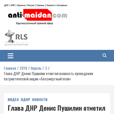
Перейти
к
содержимому
Антимайдан: Гражданская война
На сайте 'Антимайдан' вы найдете самые свежие новости и аналитику о
гражданской войне на Украине, включая события в Новороссии, ДНР,
на Украине
ЛНР и других регионах.
Главная
2019
Апрель
3
Глава ДНР Денис Пушилин отметил важность проведения
патриотической акции «Бессмертный полк»
ВИДЕО
ЛДНР
НОВОСТИ
Глава ДНР Денис Пушилин отметил