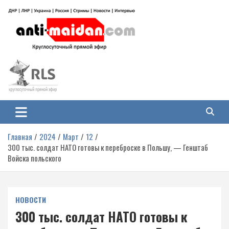
Перейти
к
содержимому
Антимайдан: Гражданская война
На сайте 'Антимайдан' вы найдете самые свежие новости и аналитику о
гражданской войне на Украине, включая события в Новороссии, ДНР,
на Украине
ЛНР и других регионах.
Главная
2024
Март
12
300 тыс. солдат НАТО готовы к переброске в Польшу, — Генштаб
Войска польского
НОВОСТИ
300 тыс. солдат НАТО готовы к