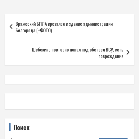
Навигация
Вражеский БПЛА врезался в здание администрации
по
Белгорода (+ФОТО)
записям
Шебекино повторно попал под обстрел ВСУ, есть
повреждения
Поиск