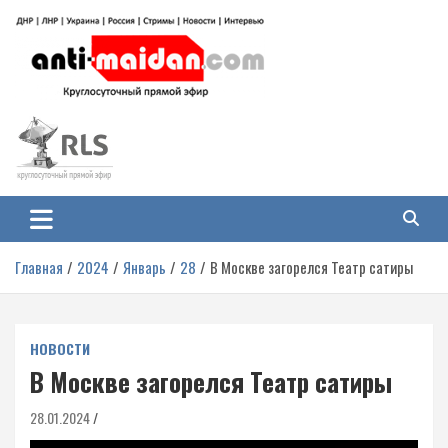
Перейти
к
содержимому
Антимайдан: Гражданская война
На сайте 'Антимайдан' вы найдете самые свежие новости и аналитику о
гражданской войне на Украине, включая события в Новороссии, ДНР,
на Украине
ЛНР и других регионах.
Главная
2024
Январь
28
В Москве загорелся Театр сатиры
НОВОСТИ
В Москве загорелся Театр сатиры
28.01.2024