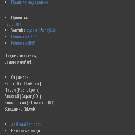
Правила модерации
Проекты:
livejournal
Youtube
русский
/
english
Новости ДНР
Новости ЛНР
Подписывайтесь,
ставьте лайки!
Стримеры:
(RenTheGame)
Ренат
Павел
(Pashokpetr)
Алексей
(Separ_001)
Константин
(Streamer_001)
Владимир
(bLeak)
anti-maidan.com
Вежливые люди