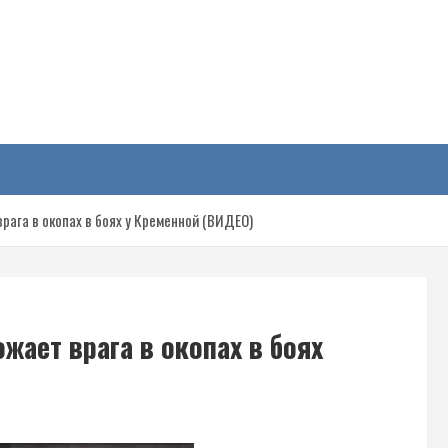
у
ага в окопах в боях у Кременной (ВИДЕО)
жает врага в окопах в боях