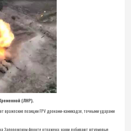
Кременной (ЛНР).
ют вражеские позиции FPV дронами-камикадзе, точными ударами
а на Запорожском фронте отражена: наши добивают штурмовые