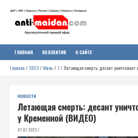
Перейти
к
содержимому
Антимайдан:
На сайте 'Антимайдан' вы найдете самые свежие новости и аналитик
о гражданской войне на Украине, включая события в Новороссии,
ДНР, ЛНР и других регионах.
ГЛАВНАЯ
КОЛЛЕКТИВ
О САЙТЕ
Гражданская война на
Главная
2023
Июль
7
Летающая смерть: десант уничтожает вр
Украине
НОВОСТИ
Летающая смерть: десант уничто
у Кременной (ВИДЕО)
07.07.2023