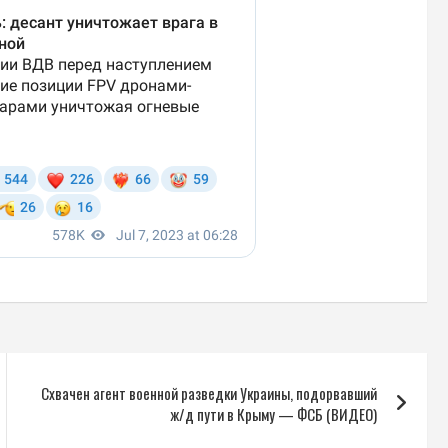
Схвачен агент военной разведки Украины, подорвавший
ж/д пути в Крыму — ФСБ (ВИДЕО)