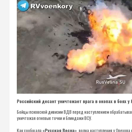
Российский десант уничтожает врага в окопах в боях у 
Бойцы псковской дивизии ВДВ перед наступлением обрабатыва
уничтожая огневые точки и блиндажи ВСУ.
Как сообщала
«Русская Весна»
, волна наступления у Орехов