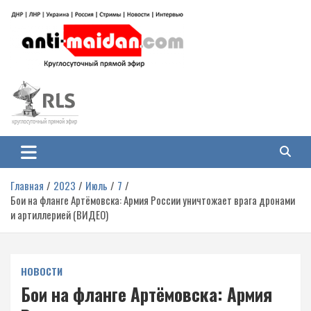
Перейти
к
содержимому
Антимайдан: Гражданская война
На сайте 'Антимайдан' вы найдете самые свежие новости и аналитику о
гражданской войне на Украине, включая события в Новороссии, ДНР,
на Украине
ЛНР и других регионах.
Главная
2023
Июль
7
Бои на фланге Артёмовска: Армия России уничтожает врага дронами
и артиллерией (ВИДЕО)
НОВОСТИ
Бои на фланге Артёмовска: Армия