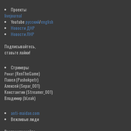
Проекты:
livejournal
Youtube
русский
/
english
Новости ДНР
Новости ЛНР
Подписывайтесь,
ставьте лайки!
Стримеры:
(RenTheGame)
Ренат
Павел
(Pashokpetr)
Алексей
(Separ_001)
Константин
(Streamer_001)
Владимир
(bLeak)
anti-maidan.com
Вежливые люди