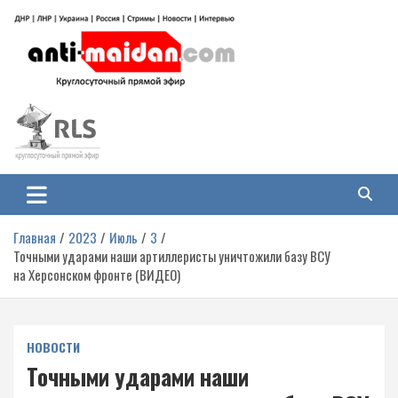
Перейти
к
содержимому
Антимайдан: Гражданская война
На сайте 'Антимайдан' вы найдете самые свежие новости и аналитику о
гражданской войне на Украине, включая события в Новороссии, ДНР,
на Украине
ЛНР и других регионах.
Главная
2023
Июль
3
Точными ударами наши артиллеристы уничтожили базу ВСУ
на Херсонском фронте (ВИДЕО)
НОВОСТИ
Точными ударами наши