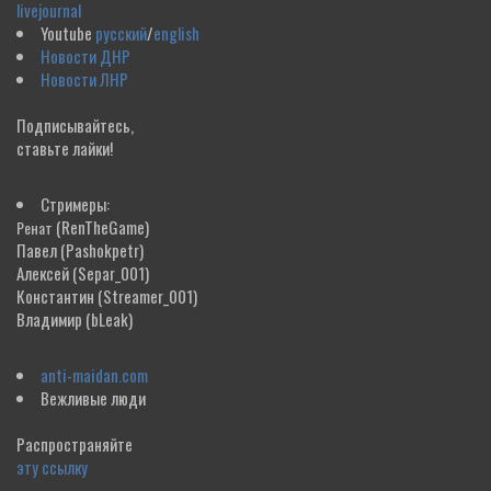
livejournal
Youtube
русский
/
english
Новости ДНР
Новости ЛНР
Подписывайтесь,
ставьте лайки!
Стримеры:
(RenTheGame)
Ренат
Павел
(Pashokpetr)
Алексей
(Separ_001)
Константин
(Streamer_001)
Владимир
(bLeak)
anti-maidan.com
Вежливые люди
Распространяйте
эту ссылку