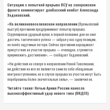
Ситуацию с попыткой прорыва ВСУ на запорожском
фронте комментирует донбасский комбат Александр
Ходаковский.
«
На великоновоселковском направлении
(Времьевский
выступ) противник предпринимает попытку прорыва.
Сгруппировав ударный кулак, в первой половине дня он смог
достичь тактического успеха — забрал у нас одну позицию,
но понёс ощутимые потери. Сейчас противник наращивает
присутствие на участке прорыва — очевидно, стремится
приумножить достижения», — сообщает Ходаковский.
«Ни действия на севере в направлении Новой Таволжанки,
ни действия на юге не являются сами по себе обещанным
контрнаступлением, но в случае прорыва на участок могут быть
переброшены более значительные силы», — заключил он.
Читайте также: Ночью Армия России нанесла
высокоэффективный удар нового типа (ВИДЕО)