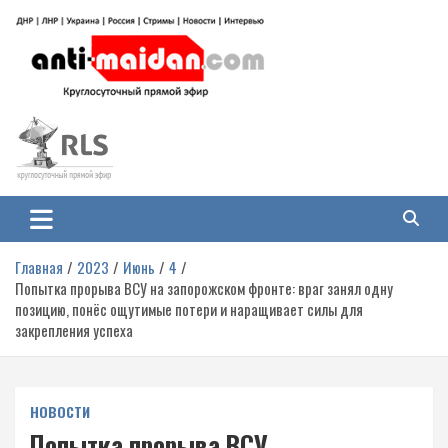
Перейти
к
содержимому
Антимайдан: Гражданская война
На сайте 'Антимайдан' вы найдете самые свежие новости и аналитику о
гражданской войне на Украине, включая события в Новороссии, ДНР,
на Украине
ЛНР и других регионах.
Главная
2023
Июнь
4
Попытка прорыва ВСУ на запорожском фронте: враг занял одну
позицию, понёс ощутимые потери и наращивает силы для
закрепления успеха
НОВОСТИ
Попытка прорыва ВСУ