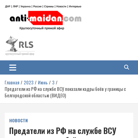
Перейти
к
содержимому
Антимайдан: Гражданская война
На сайте 'Антимайдан' вы найдете самые свежие новости и аналитику о
гражданской войне на Украине, включая события в Новороссии, ДНР,
на Украине
ЛНР и других регионах.
Главная
2023
Июнь
3
Предатели из РФ на службе ВСУ показали кадры боёв у границы с
Белгородской областью (ВИДЕО)
НОВОСТИ
Предатели из РФ на службе ВСУ