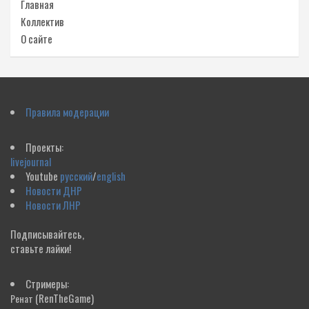
Главная
Коллектив
О сайте
Правила модерации
Проекты:
livejournal
Youtube
русский
/
english
Новости ДНР
Новости ЛНР
Подписывайтесь,
ставьте лайки!
Стримеры:
(RenTheGame)
Ренат