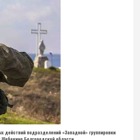
ных действий подразделений «Западной» группировки
у Шебекино Белгородской области.