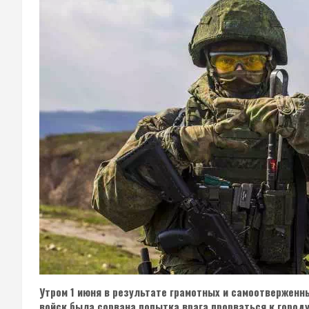
Утром 1 июня в результате грамотных и самоотвержен
войск была сорвана попытка врага прорваться к город