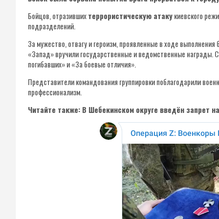
Бойцов, отразивших
террористическую атаку
киевского режи
подразделений.
За мужество, отвагу и героизм, проявленные в ходе выполнения
«Запад» вручили государственные и ведомственные награды. Ср
погибавших» и «За боевые отличия».
Представители командования группировки поблагодарили военн
профессионализм.
Читайте также: В Шебекинском округе введён запрет н