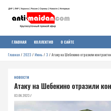
Перейти
к
содержимому
Антимайдан:
На сайте 'Антимайдан' вы найдете самые свежие новости и аналитик
о гражданской войне на Украине, включая события в Новороссии,
ДНР, ЛНР и других регионах.
ГЛАВНАЯ
КОЛЛЕКТИВ
О САЙТЕ
Гражданская война на
Главная
2023
Июнь
3
Атаку на Шебекино отразили контрактн
Украине
НОВОСТИ
Атаку на Шебекино отразили ко
03.06.2023