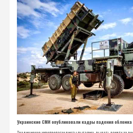
Украинские СМИ опубликовали кадры падения обломка 
Традиционно укропропагандисты пытались выдать ракету за ро