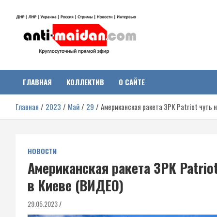
Перейти
к
содержимому
Антимайдан:
На сайте 'Антимайдан' вы найдете самые свежие новости и аналитик
о гражданской войне на Украине, включая события в Новороссии,
ДНР, ЛНР и других регионах.
ГЛАВНАЯ
КОЛЛЕКТИВ
О САЙТЕ
Гражданская война на
Главная
2023
Май
29
Американская ракета ЗРК Patriot чуть 
Украине
НОВОСТИ
Американская ракета ЗРК Patrio
в Киеве (ВИДЕО)
29.05.2023