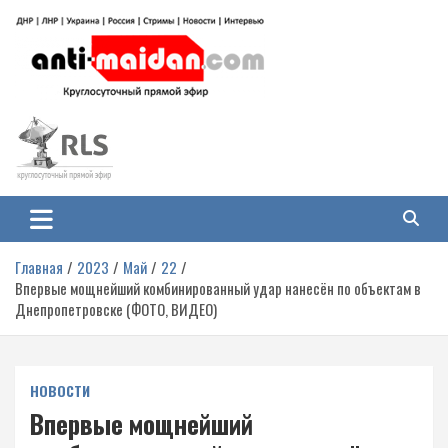
Перейти
к
содержимому
Антимайдан: Гражданская война
На сайте 'Антимайдан' вы найдете самые свежие новости и аналитику о
гражданской войне на Украине, включая события в Новороссии, ДНР,
на Украине
ЛНР и других регионах.
Главная
2023
Май
22
Впервые мощнейший комбинированный удар нанесён по объектам в
Днепропетровске (ФОТО, ВИДЕО)
НОВОСТИ
Впервые мощнейший