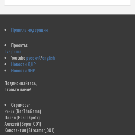
Правила модерации
Проекты:
livejournal
Youtube
русский
/
english
Новости ДНР
Новости ЛНР
Подписывайтесь,
ставьте лайки!
Стримеры:
(RenTheGame)
Ренат
Павел
(Pashokpetr)
Алексей
(Separ_001)
Константин
(Streamer_001)