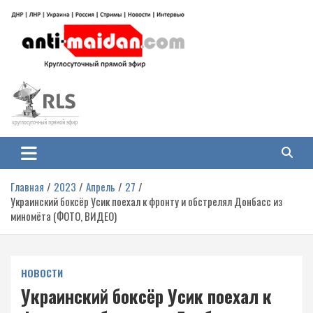
Перейти
к
содержимому
Антимайдан: Гражданская война
На сайте 'Антимайдан' вы найдете самые свежие новости и аналитику о
гражданской войне на Украине, включая события в Новороссии, ДНР,
на Украине
ЛНР и других регионах.
Главная
2023
Апрель
27
Украинский боксёр Усик поехал к фронту и обстрелял Донбасс из
миномёта (ФОТО, ВИДЕО)
НОВОСТИ
Украинский боксёр Усик поехал к