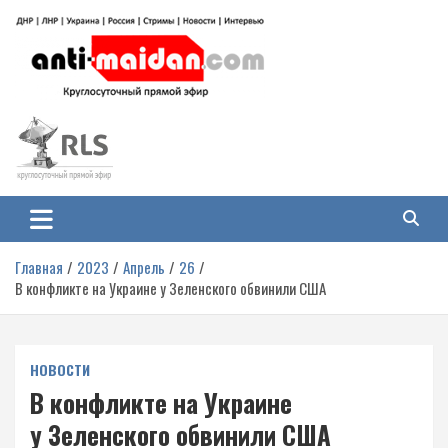
Перейти
к
содержимому
Антимайдан: Гражданская война
На сайте 'Антимайдан' вы найдете самые свежие новости и аналитику о
гражданской войне на Украине, включая события в Новороссии, ДНР,
на Украине
ЛНР и других регионах.
Главная
2023
Апрель
26
В конфликте на Украине у Зеленского обвинили США
НОВОСТИ
В конфликте на Украине
у Зеленского обвинили США