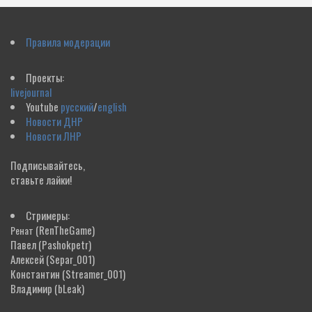
Правила модерации
Проекты:
livejournal
Youtube
русский
/
english
Новости ДНР
Новости ЛНР
Подписывайтесь,
ставьте лайки!
Стримеры:
(RenTheGame)
Ренат
Павел
(Pashokpetr)
Алексей
(Separ_001)
Константин
(Streamer_001)
Владимир
(bLeak)