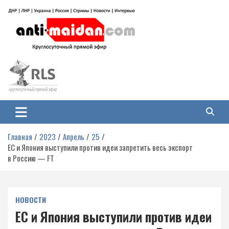
Перейти
к
содержимому
Антимайдан: Гражданская война
На сайте 'Антимайдан' вы найдете самые свежие новости и аналитику о
гражданской войне на Украине, включая события в Новороссии, ДНР,
на Украине
ЛНР и других регионах.
Главная
2023
Апрель
25
ЕС и Япония выступили против идеи запретить весь экспорт
в Россию — FT
НОВОСТИ
ЕС и Япония выступили против идеи