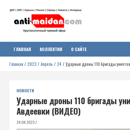
Перейти
к
содержимому
Антимайдан:
На сайте 'Антимайдан' вы найдете самые свежие новости и аналитик
о гражданской войне на Украине, включая события в Новороссии,
ДНР, ЛНР и других регионах.
ГЛАВНАЯ
КОЛЛЕКТИВ
О САЙТЕ
Гражданская война на
Главная
2023
Апрель
24
Ударные дроны 110 бригады уничтож
Украине
НОВОСТИ
Ударные дроны 110 бригады уни
Авдеевки (ВИДЕО)
24.04.2023