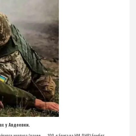
ах у Авдеевки.
ейского корпуса (ранее — 100-я бригада НМ ДНР) бомбят