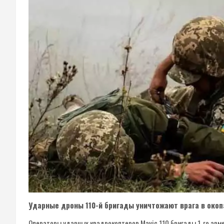
Ударные дроны 110-й бригады уничтожают врага в окоп
Операторы ударных квадрокоптеров Mavic 110 бригады 1-го арм