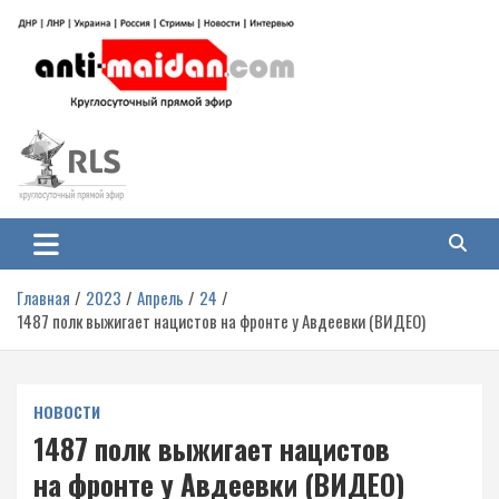
Перейти
к
содержимому
Антимайдан: Гражданская война
На сайте 'Антимайдан' вы найдете самые свежие новости и аналитику о
гражданской войне на Украине, включая события в Новороссии, ДНР,
на Украине
ЛНР и других регионах.
Главная
2023
Апрель
24
1487 полк выжигает нацистов на фронте у Авдеевки (ВИДЕО)
НОВОСТИ
1487 полк выжигает нацистов
на фронте у Авдеевки (ВИДЕО)