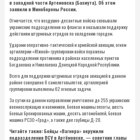
в западной части Артемовска (Бахмута). Об этом
заявили в Минобороны России.
Отмечается, что воздушно-десантные войска сковывали
украинские подразделения на флангах и оказывали поддержку
действиям штурмовых отрядов по овладению городом.
Ударами оперативно-тактической и армейской авиации, огнем
артиллерии «Южной» группировки войск поражены
подразделения противника в районах населенных пунктов
Богдановка и Николаевка Донецкой Народной Республики.
Всего для поддержки штурмовых отрядов авиацией в данном
районе совершено 6 самолетовылетов, артиллерией
группировки выполнены 62 огневые задачи.
За сутки на данном направлении уничтожено до 255 украинских
военнослужащих и наемников, боевая машины пехоты, шесть
боевых бронированных машин, десять автомобилей, боевая
машина РСЗО «Град», а также две гаубицы Д-20.
Читайте также: Бойцы «Вагнера» окружили
подразделения ВСУ в Артёмовске, — советник главы