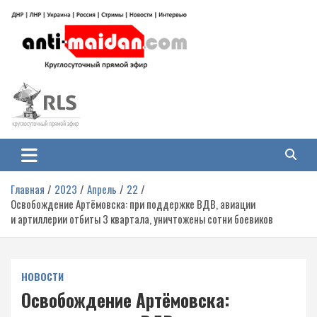
Перейти
к
содержимому
Антимайдан: Гражданская война
На сайте 'Антимайдан' вы найдете самые свежие новости и аналитику о
гражданской войне на Украине, включая события в Новороссии, ДНР,
на Украине
ЛНР и других регионах.
Главная
2023
Апрель
22
Освобождение Артёмовска: при поддержке ВДВ, авиации
и артиллерии отбиты 3 квартала, уничтожены сотни боевиков
НОВОСТИ
Освобождение Артёмовска: