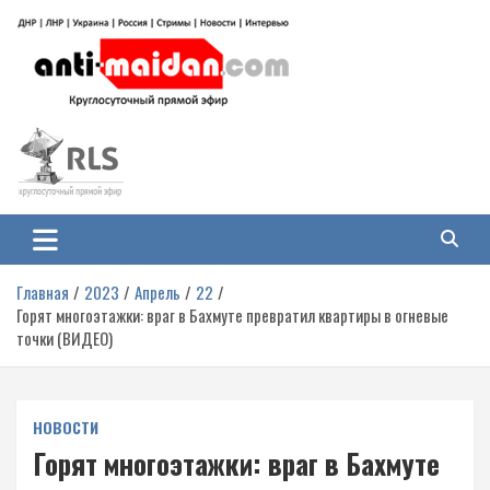
Перейти
к
содержимому
Антимайдан: Гражданская война
На сайте 'Антимайдан' вы найдете самые свежие новости и аналитику о
гражданской войне на Украине, включая события в Новороссии, ДНР,
на Украине
ЛНР и других регионах.
Главная
2023
Апрель
22
Горят многоэтажки: враг в Бахмуте превратил квартиры в огневые
точки (ВИДЕО)
НОВОСТИ
Горят многоэтажки: враг в Бахмуте