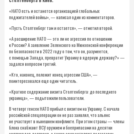
«НАТО есть и останется организацией глобальных
поджигателей войны», — написал один из комментаторов.
«Пусть Столтенберг там и остается», — отметил второй.
«А расширение НАТО — это ли не агрессия по отношению
к России? А заявление Зеленского на Мюнхенской конференции
по безопасности в 2022 году о том, что он, разумеется,
с помощью Запада, превратит Украину в ядерную державу?» —
задался вопросом третий.
«Кто, наконец, положит конец агрессии США», —
поинтересовался еще один читатель.
«Краткое содержание визита Столтенберга: до последнего
украинца», — подытожили пользователи.
В четверг генсек НАТО прибыл с визитом на Украину. С начала
российской спецоперации он не раз заявлял, что альянс
не участвует в нынешнем конфликте. При этом страны — члены
блока снабжают ВСУ оружием и боеприпасами на десятки
миллиардов долларов, а также осуществляют подготовку