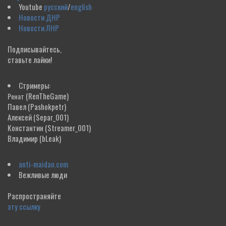
Youtube
русский
/
english
Новости ДНР
Новости ЛНР
Подписывайтесь,
ставьте лайки!
Стримеры:
(RenTheGame)
Ренат
Павел
(Pashokpetr)
Алексей
(Separ_001)
Константин
(Streamer_001)
Владимир
(bLeak)
anti-maidan.com
Вежливые люди
Распространяйте
эту ссылку