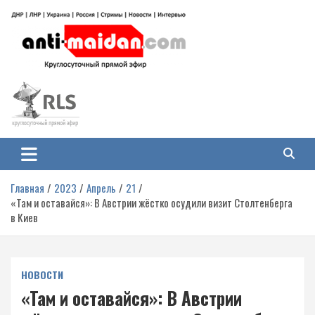
Перейти
к
содержимому
Антимайдан: Гражданская война
На сайте 'Антимайдан' вы найдете самые свежие новости и аналитику о
гражданской войне на Украине, включая события в Новороссии, ДНР,
на Украине
ЛНР и других регионах.
Главная
2023
Апрель
21
«Там и оставайся»: В Австрии жёстко осудили визит Столтенберга
в Киев
НОВОСТИ
«Там и оставайся»: В Австрии