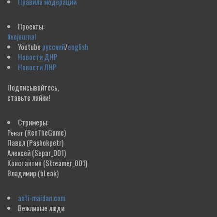
Правила модерации
Проекты:
livejournal
Youtube
русский
/
english
Новости ДНР
Новости ЛНР
Подписывайтесь,
ставьте лайки!
Стримеры:
(RenTheGame)
Ренат
Павел
(Pashokpetr)
Алексей
(Separ_001)
Константин
(Streamer_001)
Владимир
(bLeak)
anti-maidan.com
Вежливые люди