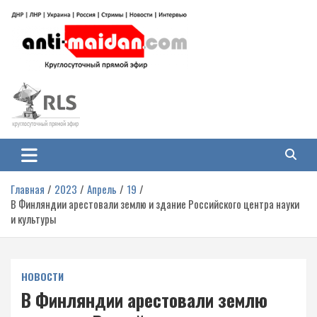
Перейти
к
содержимому
Антимайдан: Гражданская война
На сайте 'Антимайдан' вы найдете самые свежие новости и аналитику о
гражданской войне на Украине, включая события в Новороссии, ДНР,
на Украине
ЛНР и других регионах.
Главная
2023
Апрель
19
В Финляндии арестовали землю и здание Российского центра науки
и культуры
НОВОСТИ
В Финляндии арестовали землю