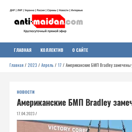
Перейти
к
содержимому
Антимайдан:
На сайте 'Антимайдан' вы найдете самые свежие новости и аналитик
о гражданской войне на Украине, включая события в Новороссии,
ДНР, ЛНР и других регионах.
ГЛАВНАЯ
КОЛЛЕКТИВ
О САЙТЕ
Гражданская война на
Главная
2023
Апрель
17
Американские БМП Bradley замечены 
Украине
НОВОСТИ
Американские БМП Bradley заме
17.04.2023