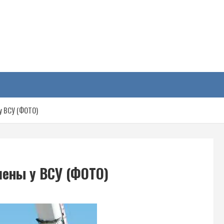
у
у ВСУ (ФОТО)
чены у ВСУ (ФОТО)