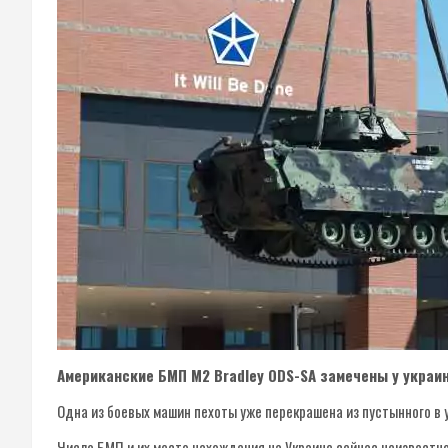
Американские БМП M2 Bradley ODS-SA замечены у украи
Одна из боевых машин пехоты уже перекрашена из пустынного в
Число БМП и их место нахождения на Украине сейчас неизвестно