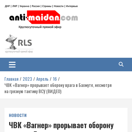
Перейти
к
содержимому
Антимайдан: Гражданская война
На сайте 'Антимайдан' вы найдете самые свежие новости и аналитику о
гражданской войне на Украине, включая события в Новороссии, ДНР,
на Украине
ЛНР и других регионах.
Главная
2023
Апрель
16
ЧВК «Вагнер» прорывает оборону врага в Бахмуте, несмотря
на грязную тактику ВСУ (ВИДЕО)
НОВОСТИ
ЧВК «Вагнер» прорывает оборону