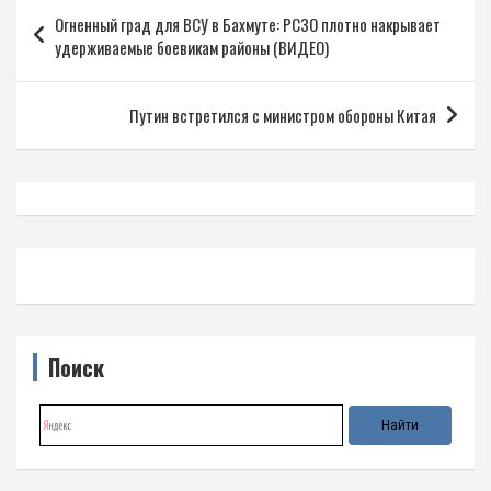
Навигация
Огненный град для ВСУ в Бахмуте: РСЗО плотно накрывает
по
удерживаемые боевикам районы (ВИДЕО)
записям
Путин встретился с министром обороны Китая
Поиск