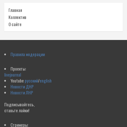
Главная
Коллектив
О сайте
Правила модерации
Проекты:
livejournal
Youtube
русский
/
english
Новости ДНР
Новости ЛНР
Подписывайтесь,
ставьте лайки!
Стримеры: