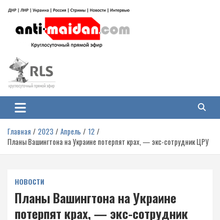
Перейти
к
содержимому
Антимайдан: Гражданская война
На сайте 'Антимайдан' вы найдете самые свежие новости и аналитику о
гражданской войне на Украине, включая события в Новороссии, ДНР,
на Украине
ЛНР и других регионах.
Главная
2023
Апрель
12
Планы Вашингтона на Украине потерпят крах, — экс-сотрудник ЦРУ
НОВОСТИ
Планы Вашингтона на Украине
потерпят крах, — экс-сотрудник