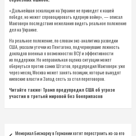
«Дальнейшая эскалация на Украине не приведет к нашей
победе, но может спровоцировать ядерную войну», — описал
Макговерн последствия нежелания видеть реальное положение
дел на Украине.
На реальное положение, по словам экс-аналитика разведки
США, указали утечки из Пентагона, подчеркнувшие ложность
докладов военных о возможностях ВСУ и эффективности
их поддержки. Но неправильная оценка ситуации может
обернуться против самих Штатов, предупредил Макговерн: уже
через месяц Москва может занять позиции, которые вынудят
киевские власти и Запад сесть за стол переговоров.
Читайте также: Трамп предупредил США об угрозе
участия в третьей мировой без боеприпасов
Навигация
Мемориал Бисмарку в Германии хотят перестроить из-за его