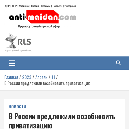
Перейти
к
содержимому
Антимайдан: Гражданская война
На сайте 'Антимайдан' вы найдете самые свежие новости и аналитику о
гражданской войне на Украине, включая события в Новороссии, ДНР,
на Украине
ЛНР и других регионах.
Главная
2023
Апрель
11
В России предложили возобновить приватизацию
НОВОСТИ
В России предложили возобновить
приватизацию