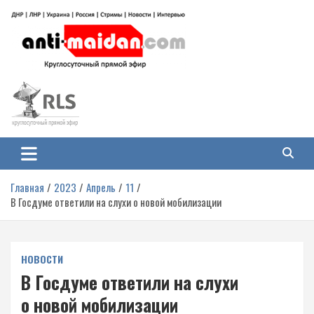
Перейти
к
содержимому
Антимайдан: Гражданская война
На сайте 'Антимайдан' вы найдете самые свежие новости и аналитику о
гражданской войне на Украине, включая события в Новороссии, ДНР,
на Украине
ЛНР и других регионах.
Главная
2023
Апрель
11
В Госдуме ответили на слухи о новой мобилизации
НОВОСТИ
В Госдуме ответили на слухи
о новой мобилизации