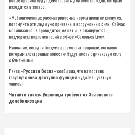
новые правила будут действовать для всех граждан, которые
находятся в запасе.
«Мобилизованных рассматриваемые нормы никак не коснутся,
потому что эти люди уже призваны в вооруженные силы. Сейчас
мобилизация не проводится, ее нет и не планируется», —
подчеркнул парламентарий в эфире «Соловьев Live».
Напомним, сегодня Госдума рассмотрит поправки, согласно
которым электронные повестки будут иметь одинаковую силу
с бумажными.
Ранее
«Русская Весна»
сообщала, что на портале
госуслуг
снова доступна функция
«удалить учётную
запись».
Читайте также: Украинцы требуют от Зеленского
демобилизации
Навигация