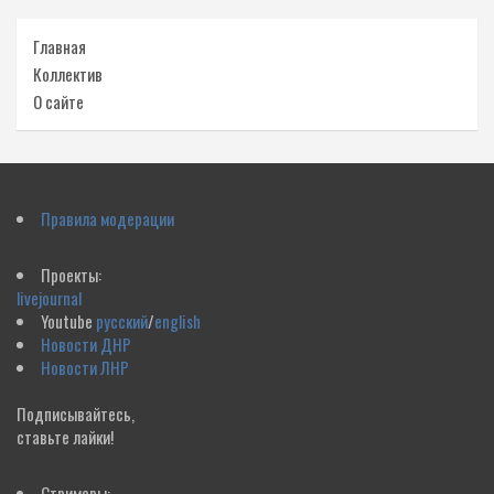
Главная
Коллектив
О сайте
Правила модерации
Проекты:
livejournal
Youtube
русский
/
english
Новости ДНР
Новости ЛНР
Подписывайтесь,
ставьте лайки!
Стримеры: