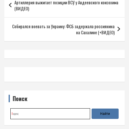
Артиллерия выжигает позиции ВСУ у Авдеевского коксохима
по
(ВИДЕО)
записям
Собирался воевать за Украину: ФСБ задержала россиянина
на Сахалине (+ВИДЕО)
Поиск