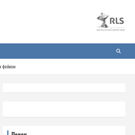
я фейком
Поиск