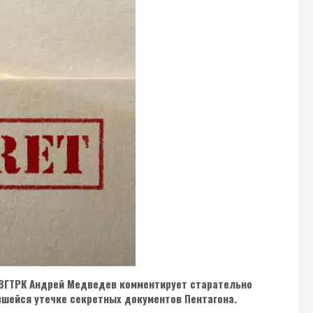
 ВГТРК Андрей Медведев комментирует старательно
вшейся утечке секретных документов Пентагона.