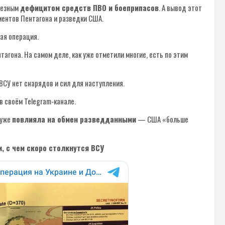
рьезным
дефицитом средств ПВО и боеприпасов
. А вывод этот
ментов Пентагона и разведки США.
ая операция.
агона. На самом деле, как уже отметили многие, есть по этим
ВСУ нет снарядов и сил для наступления.
в своём Telegram-канале.
 уже
повлияла на обмен разведданными
— США «больше
и, с чем скоро столкнутся ВСУ