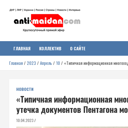
Перейти
к
содержимому
Антимайдан:
На сайте 'Антимайдан' вы найдете самые свежие новости и аналитик
о гражданской войне на Украине, включая события в Новороссии,
ДНР, ЛНР и других регионах.
ГЛАВНАЯ
КОЛЛЕКТИВ
О САЙТЕ
Гражданская война на
Главная
2023
Апрель
10
«Типичная информационная многоход
Украине
НОВОСТИ
«Типичная информационная мно
утечка документов Пентагона м
10.04.2023