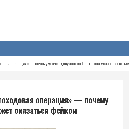
у
овая операция» — почему утечка документов Пентагона может оказатьс
гоходовая операция» — почему
ожет оказаться фейком