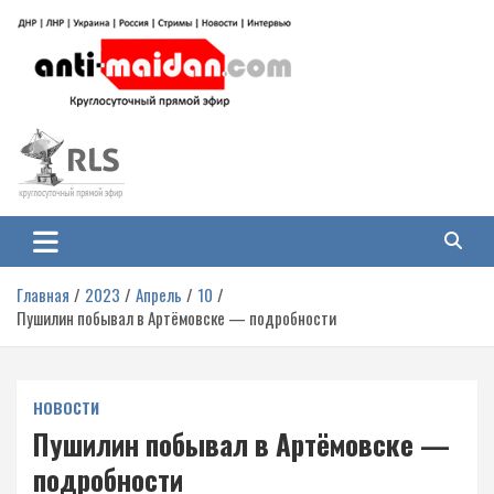
Перейти
к
содержимому
Антимайдан: Гражданская война
На сайте 'Антимайдан' вы найдете самые свежие новости и аналитику о
гражданской войне на Украине, включая события в Новороссии, ДНР,
на Украине
ЛНР и других регионах.
Главная
2023
Апрель
10
Пушилин побывал в Артёмовске — подробности
НОВОСТИ
Пушилин побывал в Артёмовске —
подробности