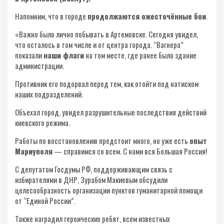
Напомним, что в городе
продолжаются ожесточённые бои
.
«Важно было лично побывать в Артемовске. Сегодня увидел,
что осталось в том числе и от центра города. “Вагнера”
показали
наши флаги
на том месте, где ранее было здание
администрации.
Противник его подорвал перед тем, как отойти под натиском
наших подразделений.
Объехал город, увидел разрушительные последствия действий
киевского режима.
Работы по восстановлению предстоит много, но уже есть
опыт
Мариуполя
— справимся со всем. С нами вся Большая Россия!
С депутатом Госдумы РФ, поддерживающим связь с
избирателями в ДНР, Зурабом Макиевым обсудили
целесообразность организации пунктов гуманитарной помощи
от “Единой России”.
Также наградил героических ребят, всем известных