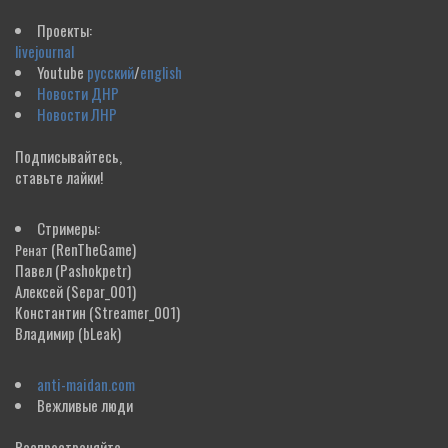
Проекты:
livejournal
Youtube
русский
/
english
Новости ДНР
Новости ЛНР
Подписывайтесь,
ставьте лайки!
Стримеры:
(RenTheGame)
Ренат
Павел
(Pashokpetr)
Алексей
(Separ_001)
Константин
(Streamer_001)
Владимир
(bLeak)
anti-maidan.com
Вежливые люди
Распространяйте