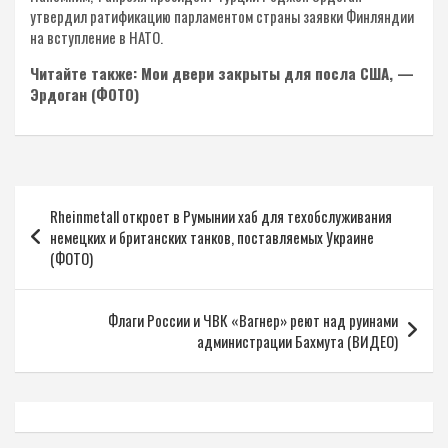
утвердил ратификацию парламентом страны заявки Финляндии
на вступление в НАТО.
Читайте также: Мои двери закрыты для посла США, —
Эрдоган (ФОТО)
Навигация
Rheinmetall откроет в Румынии хаб для техобслуживания
по
немецких и британских танков, поставляемых Украине
записям
(ФОТО)
Флаги России и ЧВК «Вагнер» реют над руинами
администрации Бахмута (ВИДЕО)