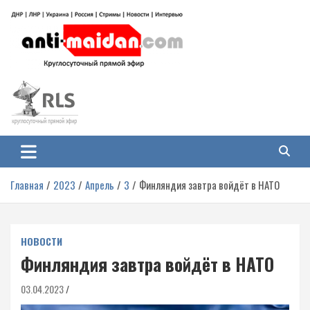
Перейти
к
содержимому
Антимайдан: Гражданская война
На сайте 'Антимайдан' вы найдете самые свежие новости и аналитику о
гражданской войне на Украине, включая события в Новороссии, ДНР,
на Украине
ЛНР и других регионах.
Главная
2023
Апрель
3
Финляндия завтра войдёт в НАТО
НОВОСТИ
Финляндия завтра войдёт в НАТО
03.04.2023