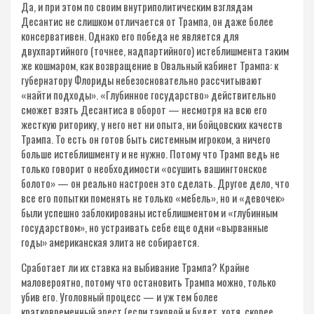
Да, и при этом по своим внутриполитическим взглядам
Десантис не слишком отличается от Трампа, он даже более
консервативен. Однако его победа не является для
двухпартийного (точнее, надпартийного) истеблишмента таким
же кошмаром, как возвращение в Овальный кабинет Трампа: к
губернатору Флориды небезосновательно рассчитывают
«найти подходы». «Глубинное государство» действительно
сможет взять Десантиса в оборот — несмотря на всю его
жесткую риторику, у него нет ни опыта, ни бойцовских качеств
Трампа. То есть он готов быть системным игроком, а ничего
больше истеблишменту и не нужно. Потому что Трамп ведь не
только говорит о необходимости «осушить вашингтонское
болото» — он реально настроен это сделать. Другое дело, что
все его попытки поменять не только «мебель», но и «девочек»
были успешно заблокированы истеблишментом и «глубинным
государством», но устраивать себе еще одни «вырванные
годы» американская элита не собирается.
Сработает ли их ставка на выбивание Трампа? Крайне
маловероятно, потому что остановить Трампа можно, только
убив его. Уголовный процесс — и уж тем более
кратковременный арест (если таковой и будет, хотя, скорее