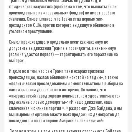
Трампом дамокловым мечом. Сейчас ему дали ход, и
юридическая казуистика (проблема в том, что выплаты были
произведены не из «правильных» фондов) не имеет особого
значения. Самое главное, что Трамп стал первым экс-
президентом США, против которого выдвинуто обвинение в
уголовном преступлении.
Смысл происходящего предельно ясен: как максимум не
допустить выдвижения Трампа в президенты, а как минимум
(если не удастся первое) — гарантировать его поражение на
выборах.
И дело не в том, что сам Трамп так и охарактеризовал
происходящее, назвав обвинения «охотой на ведьм», а также
«политическим преследованием и вмешательством в выборы на
самом высоком уровне за всю историю». Он заявил, что
«американский народ хорошо понимает, чем здесь занимаются
радикальные левые демократы»: «И наше движение, наша
сплоченная и сильная партия <…> разгромит Джо Байдена, и мы
вышвырнем из органов власти всех продажных демократов до
последнего, а потом вернем Америке былое величие!»
Дело не в этом, а в том, что все, включая сторонников Байдена,