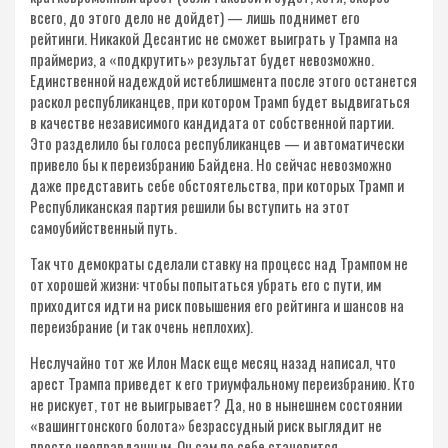
всего, до этого дело не дойдет) — лишь поднимет его
рейтинги. Никакой Десантис не сможет выиграть у Трампа на
праймериз, а «подкрутить» результат будет невозможно.
Единственной надеждой истеблишмента после этого останется
раскол республиканцев, при котором Трамп будет выдвигаться
в качестве независимого кандидата от собственной партии.
Это разделило бы голоса республиканцев — и автоматически
привело бы к переизбранию Байдена. Но сейчас невозможно
даже представить себе обстоятельства, при которых Трамп и
Республиканская партия решили бы вступить на этот
самоубийственный путь.
Так что демократы сделали ставку на процесс над Трампом не
от хорошей жизни: чтобы попытаться убрать его с пути, им
приходится идти на риск повышения его рейтинга и шансов на
переизбрание (и так очень неплохих).
Неслучайно тот же Илон Маск еще месяц назад написал, что
арест Трампа приведет к его триумфальному переизбранию. Кто
не рискует, тот не выигрывает? Да, но в нынешнем состоянии
«вашингтонского болота» безрассудный риск выглядит не
просто неоправданным. Он сам по себе становится