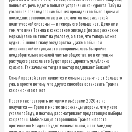
понимают: речь идет о попытке устранения конкурента. Табу на
уголовное преследование бывших президентов было одним из
последних основополагающих элементов американской
политической системы — и теперь его больше нет. Дело не в
том, что вина Трампа в конкретном эпизоде (по американским
меркам) явно не тянет на уголовку, а в том, что теперь можно
судить бывшего главу государства. Даже в обычной
американской ситуации это воспринималось бы крайне
неодобрительно немалой частью общества, но в ситуации
растущего раскола это будет провоцировать углубление
кризиса. Так зачем же тогда в костер подливают бензин?
Самый простой ответ является и самым верным: не от большого
ума, а просто потому, что других способов остановить Трампа,
как они считают, нет.
Просто так повторить историю с выборами 2020-го не
получится — Трамп и многие американцы уверены, что у него
украли победу, и поэтому рассматривают предстоящие выборы
как реванш. Мобилизация сторонников Трампа и просто
противников Байдена будет максимальной, а вот Байдену
сплотить вокруг себя массы на одном лишь лозунге «Трамп не