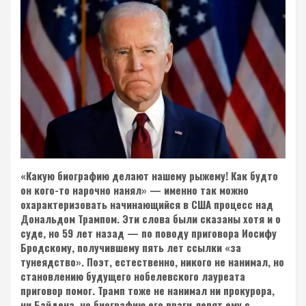
«Какую биографию делают нашему рыжему! Как будто
он кого-то нарочно нанял» — именно так можно
охарактеризовать начинающийся в США процесс над
Дональдом Трампом. Эти слова были сказаны хотя и о
суде, но 59 лет назад — по поводу приговора Иосифу
Бродскому, получившему пять лет ссылки «за
тунеядство». Поэт, естественно, никого не нанимал, но
становлению будущего нобелевского лауреата
приговор помог. Трамп тоже не нанимал ни прокурора,
ни Байдена, но биографию его враги лепят ему с