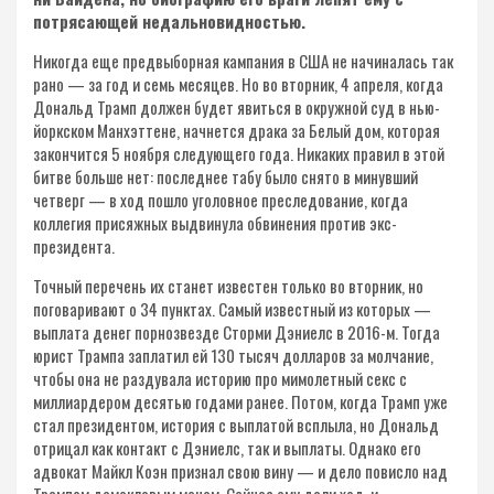
потрясающей недальновидностью.
Никогда еще предвыборная кампания в США не начиналась так
рано — за год и семь месяцев. Но во вторник, 4 апреля, когда
Дональд Трамп должен будет явиться в окружной суд в нью-
йоркском Манхэттене, начнется драка за Белый дом, которая
закончится 5 ноября следующего года. Никаких правил в этой
битве больше нет: последнее табу было снято в минувший
четверг — в ход пошло уголовное преследование, когда
коллегия присяжных выдвинула обвинения против экс-
президента.
Точный перечень их станет известен только во вторник, но
поговаривают о 34 пунктах. Самый известный из которых —
выплата денег порнозвезде Сторми Дэниелс в 2016-м. Тогда
юрист Трампа заплатил ей 130 тысяч долларов за молчание,
чтобы она не раздувала историю про мимолетный секс с
миллиардером десятью годами ранее. Потом, когда Трамп уже
стал президентом, история с выплатой всплыла, но Дональд
отрицал как контакт с Дэниелс, так и выплаты. Однако его
адвокат Майкл Коэн признал свою вину — и дело повисло над