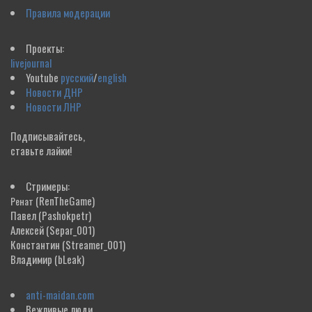
Правила модерации
Проекты:
livejournal
Youtube
русский
/
english
Новости ДНР
Новости ЛНР
Подписывайтесь,
ставьте лайки!
Стримеры:
(RenTheGame)
Ренат
Павел
(Pashokpetr)
Алексей
(Separ_001)
Константин
(Streamer_001)
Владимир
(bLeak)
anti-maidan.com
Вежливые люди