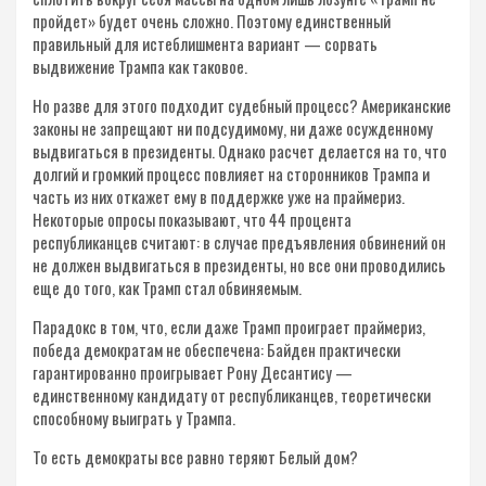
пройдет» будет очень сложно. Поэтому единственный
правильный для истеблишмента вариант — сорвать
выдвижение Трампа как таковое.
Но разве для этого подходит судебный процесс? Американские
законы не запрещают ни подсудимому, ни даже осужденному
выдвигаться в президенты. Однако расчет делается на то, что
долгий и громкий процесс повлияет на сторонников Трампа и
часть из них откажет ему в поддержке уже на праймериз.
Некоторые опросы показывают, что 44 процента
республиканцев считают: в случае предъявления обвинений он
не должен выдвигаться в президенты, но все они проводились
еще до того, как Трамп стал обвиняемым.
Парадокс в том, что, если даже Трамп проиграет праймериз,
победа демократам не обеспечена: Байден практически
гарантированно проигрывает Рону Десантису —
единственному кандидату от республиканцев, теоретически
способному выиграть у Трампа.
То есть демократы все равно теряют Белый дом?