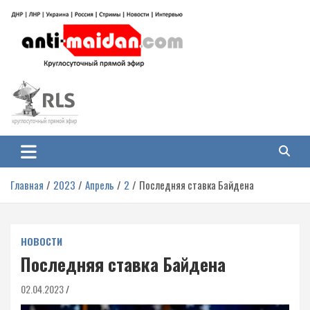
Перейти
к
содержимому
Антимайдан: Гражданская война
На сайте 'Антимайдан' вы найдете самые свежие новости и аналитику о
гражданской войне на Украине, включая события в Новороссии, ДНР,
на Украине
ЛНР и других регионах.
Главная
2023
Апрель
2
Последняя ставка Байдена
НОВОСТИ
Последняя ставка Байдена
02.04.2023