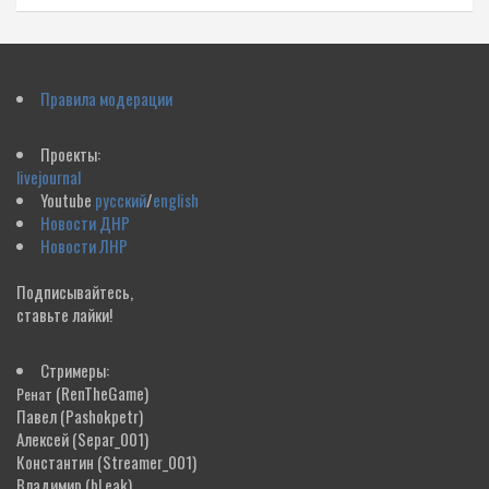
Правила модерации
Проекты:
livejournal
Youtube
русский
/
english
Новости ДНР
Новости ЛНР
Подписывайтесь,
ставьте лайки!
Стримеры:
(RenTheGame)
Ренат
Павел
(Pashokpetr)
Алексей
(Separ_001)
Константин
(Streamer_001)
Владимир
(bLeak)