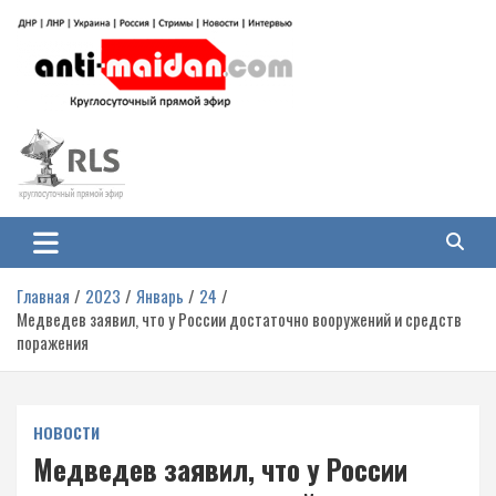
Перейти
к
содержимому
Антимайдан: Гражданская война
На сайте 'Антимайдан' вы найдете самые свежие новости и аналитику о
гражданской войне на Украине, включая события в Новороссии, ДНР,
на Украине
ЛНР и других регионах.
Главная
2023
Январь
24
Медведев заявил, что у России достаточно вооружений и средств
поражения
НОВОСТИ
Медведев заявил, что у России