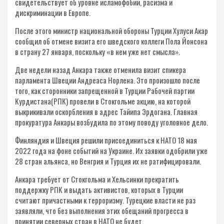
свидетельствует об уровне исламофобии, расизма и
дискриминации в Европе.
После этого министр национальной обороны Турции Хулуси Акар
сообщил об отмене визита его шведского коллеги Пола Йонсона
в страну 27 января, поскольку «в нем уже нет смысла».
Две недели назад Анкара также отменила визит спикера
парламента Швеции Андреаса Норлена. Это произошло после
того, как сторонники запрещенной в Турции Рабочей партии
Курдистана(РПК) провели в Стокгольме акцию, на которой
выкрикивали оскорбления в адрес Тайипа Эрдогана. Главная
прокуратура Анкары возбудила по этому поводу уголовное дело.
Финляндия и Швеция решили присоединиться к НАТО 18 мая
2022 года на фоне событий на Украине. Их заявки одобрили уже
28 стран альянса, но Венгрия и Турция их не ратифицировали.
Анкара требует от Стокгольма и Хельсинки прекратить
поддержку РПК и выдать активистов, которых в Турции
считают причастными к терроризму. Турецкие власти не раз
заявляли, что без выполнения этих обещаний прогресса в
принятии северных стран в НАТО не будет.