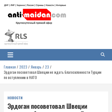
Перейти
к
содержимому
Антимайдан: Гражданская война
На сайте 'Антимайдан' вы найдете самые свежие новости и аналитику о
гражданской войне на Украине, включая события в Новороссии, ДНР,
на Украине
ЛНР и других регионах.
Главная
2023
Январь
23
Эрдоган посоветовал Швеции не ждать благосклонности Турции
по вступлению в НАТО
НОВОСТИ
Эрдоган посоветовал Швеции