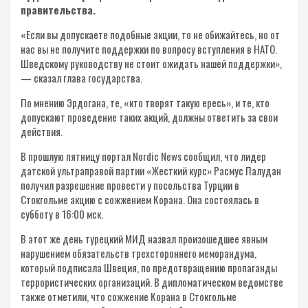
правительства.
«Если вы допускаете подобные акции, то не обижайтесь, но от
нас вы не получите поддержки по вопросу вступления в НАТО.
Шведскому руководству не стоит ожидать нашей поддержки»,
— сказал глава государства.
По мнению Эрдогана, те, «кто творят такую ересь», и те, кто
допускают проведение таких акций, должны ответить за свои
действия.
В прошлую пятницу портал Nordic News сообщил, что лидер
датской ультраправой партии «Жесткий курс» Расмус Палудан
получил разрешение провести у посольства Турции в
Стокгольме акцию с сожжением Корана. Она состоялась в
субботу в 16:00 мск.
В этот же день турецкий МИД назвал произошедшее явным
нарушением обязательств трехстороннего меморандума,
который подписала Швеция, по предотвращению пропаганды
террористических организаций. В дипломатическом ведомстве
также отметили, что сожжение Корана в Стокгольме