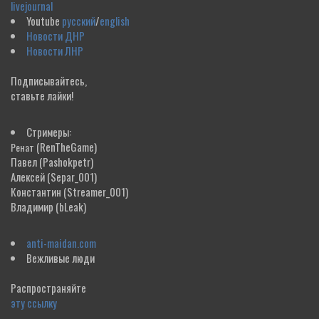
livejournal
Youtube
русский
/
english
Новости ДНР
Новости ЛНР
Подписывайтесь,
ставьте лайки!
Стримеры:
(RenTheGame)
Ренат
Павел
(Pashokpetr)
Алексей
(Separ_001)
Константин
(Streamer_001)
Владимир
(bLeak)
anti-maidan.com
Вежливые люди
Распространяйте
эту ссылку