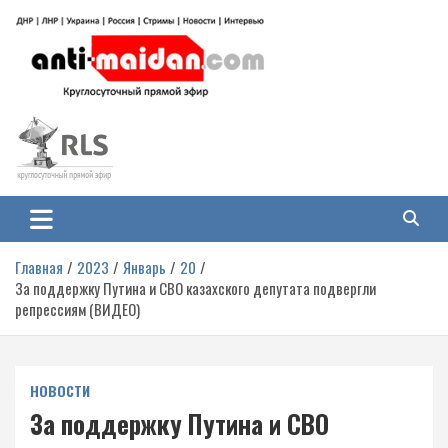
Перейти
к
содержимому
Антимайдан: Гражданская война
На сайте 'Антимайдан' вы найдете самые свежие новости и аналитику о
гражданской войне на Украине, включая события в Новороссии, ДНР,
на Украине
ЛНР и других регионах.
Главная
2023
Январь
20
За поддержку Путина и СВО казахского депутата подвергли
репрессиям (ВИДЕО)
НОВОСТИ
За поддержку Путина и СВО