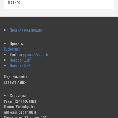
О сайте
Правила модерации
Проекты:
livejournal
Youtube
русский
/
english
Новости ДНР
Новости ЛНР
Подписывайтесь,
ставьте лайки!
Стримеры:
(RenTheGame)
Ренат
Павел
(Pashokpetr)
Алексей
(Separ_001)
Константин
(Streamer_001)