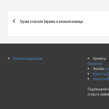
Навигация
Грузия отказала Украине в военной помощи
по
записям
Правила модерации
Проекты:
livejournal
Youtube
ру
Новости 
Новости Л
Подписывайте
ставьте лайки