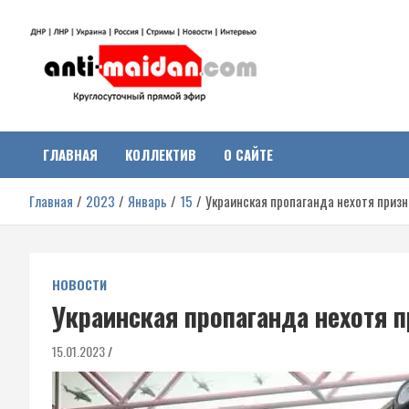
Перейти
к
содержимому
Антимайдан:
На сайте 'Антимайдан' вы найдете самые свежие новости и аналитик
о гражданской войне на Украине, включая события в Новороссии,
ДНР, ЛНР и других регионах.
ГЛАВНАЯ
КОЛЛЕКТИВ
О САЙТЕ
Гражданская война на
Главная
2023
Январь
15
Украинская пропаганда нехотя приз
Украине
НОВОСТИ
Украинская пропаганда нехотя 
15.01.2023