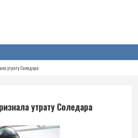
у
нала утрату Соледара
признала утрату Соледара