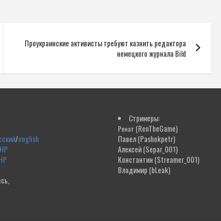
Проукраинские активисты требуют казнить редактора
немецкого журнала Bild
Стримеры:
(RenTheGame)
Ренат
сский
/
english
Павел
(Pashokpetr)
ДНР
Алексей
(Separ_001)
НР
Константин
(Streamer_001)
Владимир
(bLeak)
сь,
!