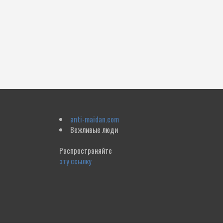
anti-maidan.com
Вежливые люди
Распространяйте
эту ссылку