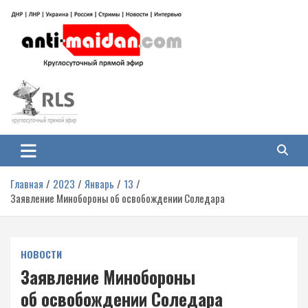
Перейти
к
содержимому
Антимайдан: Гражданская война
На сайте 'Антимайдан' вы найдете самые свежие новости и аналитику о
гражданской войне на Украине, включая события в Новороссии, ДНР,
на Украине
ЛНР и других регионах.
Главная
2023
Январь
13
Заявление Минобороны об освобождении Соледара
НОВОСТИ
Заявление Минобороны
об освобождении Соледара