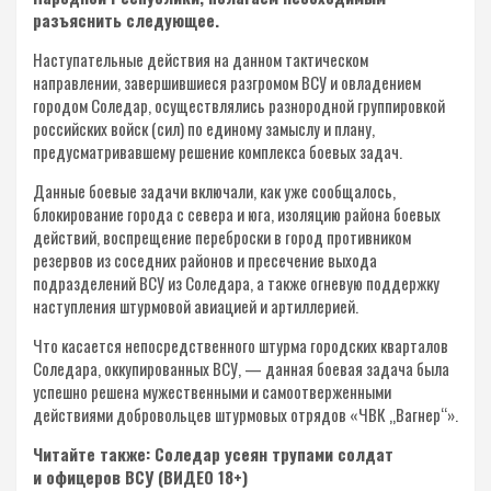
разъяснить следующее.
Наступательные действия на данном тактическом
направлении, завершившиеся разгромом ВСУ и овладением
городом Соледар, осуществлялись разнородной группировкой
российских войск (сил) по единому замыслу и плану,
предусматривавшему решение комплекса боевых задач.
Данные боевые задачи включали, как уже сообщалось,
блокирование города с севера и юга, изоляцию района боевых
действий, воспрещение переброски в город противником
резервов из соседних районов и пресечение выхода
подразделений ВСУ из Соледара, а также огневую поддержку
наступления штурмовой авиацией и артиллерией.
Что касается непосредственного штурма городских кварталов
Соледара, оккупированных ВСУ, — данная боевая задача была
успешно решена мужественными и самоотверженными
действиями добровольцев штурмовых отрядов «ЧВК „Вагнер“».
Читайте также: Соледар усеян трупами солдат
и офицеров ВСУ (ВИДЕО 18+)