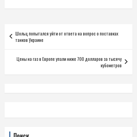
Навигация
Шольц попытался уйти от ответа на вопрос о поставках
по
танков Украине
записям
Цены на газ в Европе упали ниже 700 долларов за тысячу
кубометров
Поиск