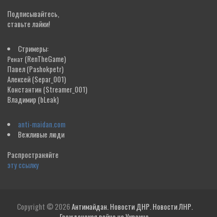
Подписывайтесь,
ставьте лайки!
Стримеры:
(RenTheGame)
Ренат
Павел
(Pashokpetr)
Алексей
(Separ_001)
Константин
(Streamer_001)
Владимир
(bLeak)
anti-maidan.com
Вежливые люди
Распространяйте
эту ссылку
Copyright © 2026
Антимайдан. Новости ДНР. Новости ЛНР.
Гражданская война на Украине.