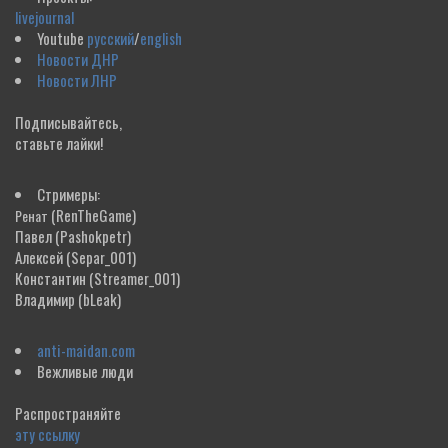
livejournal
Youtube
русский
/
english
Новости ДНР
Новости ЛНР
Подписывайтесь,
ставьте лайки!
Стримеры:
(RenTheGame)
Ренат
Павел
(Pashokpetr)
Алексей
(Separ_001)
Константин
(Streamer_001)
Владимир
(bLeak)
anti-maidan.com
Вежливые люди
Распространяйте
эту ссылку