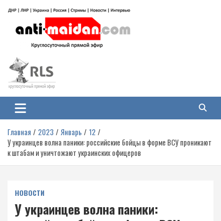
Перейти
к
содержимому
Антимайдан: Гражданская война
На сайте 'Антимайдан' вы найдете самые свежие новости и аналитику о
гражданской войне на Украине, включая события в Новороссии, ДНР,
на Украине
ЛНР и других регионах.
Главная
2023
Январь
12
У украинцев волна паники: российские бойцы в форме ВСУ проникают
к штабам и уничтожают украинских офицеров
НОВОСТИ
У украинцев волна паники: