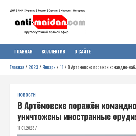
Перейти
к
содержимому
Антимайдан:
На сайте 'Антимайдан' вы найдете самые свежие новости и аналитик
о гражданской войне на Украине, включая события в Новороссии,
ДНР, ЛНР и других регионах.
ГЛАВНАЯ
КОЛЛЕКТИВ
О САЙТЕ
Гражданская война на
Главная
2023
Январь
11
В Артёмовске поражён командно-набл
Украине
НОВОСТИ
В Артёмовске поражён командно
уничтожены иностранные орудия
11.01.2023