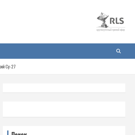
ий Су-27
Поиск