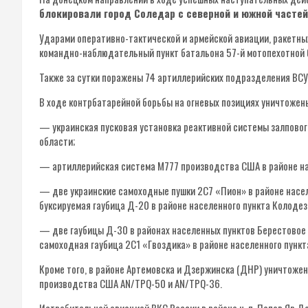
блокировали город Соледар с северной и южной частей
Ударами оперативно-тактической и армейской авиации, ракетны
командно-наблюдательный пункт батальона 57-й мотопехотной 
Также за сутки поражены 74 артиллерийских подразделения ВСУ, 
В ходе контрбатарейной борьбы на огневых позициях уничтожен
— украинская пусковая установка реактивной системы залпового
области;
— артиллерийская система М777 производства США в районе на
— две украинские самоходные пушки 2С7 «Пион» в районе насел
буксируемая гаубица Д-20 в районе населенного пункта Колоде
— две гаубицы Д-30 в районах населенных пунктов Берестовое
самоходная гаубица 2С1 «Гвоздика» в районе населенного пунк
Кроме того, в районе Артемовска и Дзержинска (ДНР) уничтож
производства США AN/TPQ-50 и AN/TPQ-36.