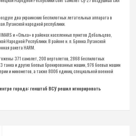
Донецкой Народной Республики сбит самолет Су-27 воздушных сил
оздухе два украинских беспилотных летательных аппарата в
ная Луганской народной республики.
HIMARS и «Ольха» в районах населенных пунктов Дебальцево,
й Народной Республики. В районе н. п. Брянка Луганской
онная ракета HARM.
тожены: 371 самолет, 200 вертолетов, 2868 беспилотных
3 танка и других боевых бронированных машин, 976 боевых машин
лерии и минометов, а также 8006 единиц специальной военной
центре города: генштаб ВСУ решил игнорировать