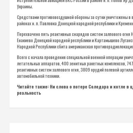
Истребительной авиацией ВКС России в районе н. п. Попов Яр 
Украины.
Средствами противовоздушной обороны за сутки уничтожены в в
районах н. п. Павловка Донецкой народной республики и Кремен
Перехвачено пять реактивных снарядов систем залпового огня 
Енакиево Донецкой народной республики и Картамышево Луганско
Народной Республики сбита американская противорадиолокаци
Всего с начала проведения специальной военной операции унич
летательных аппаратов, 400 зенитных ракетных комплексов, 747
реактивных систем залпового огня, 3809 орудий полевой артил
автомобильной техники.
Читайте также: Ни слова о потере Соледара и котле в 
реальность
Навигация