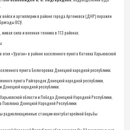
.
х войск и артиллерии в районе города Артемовск (ДНР) поражен
бригады ВСУ.
живая сила и военная техника в 113 районах.
ы:
 огня «Ураган» в районе населенного пункта Котовка Харьковской
селенного пункта Белогоровка Донецкой народной республики;
енного пункта Райгородок Донецкой народной республики,
зи Донецкой народной республики;
 Харьковской области и Победа Донецкой Народной Республики,
та Павловка Донецкой Народной Республики.
ены радиолокационные станции контрбатарейной борьбы