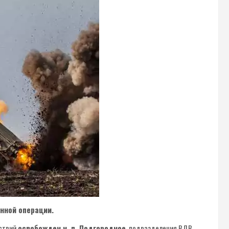
нной операции.
йствий
освобожден н. п. Подгородное
, подразделения ВДВ