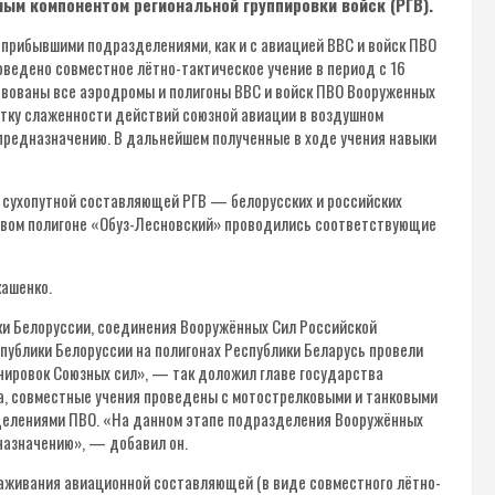
м компонентом региональной группировки войск (РГВ).
 прибывшими подразделениями, как и с авиацией ВВС и войск ПВО
оведено совместное лётно-тактическое учение в период с 16
ствованы все аэродромы и полигоны ВВС и войск ПВО Вооруженных
отку слаженности действий союзной авиации в воздушном
предназначению. В дальнейшем полученные в ходе учения навыки
 сухопутной составляющей РГВ — белорусских и российских
ковом полигоне «Обуз-Лесновский» проводились соответствующие
кашенко.
 Белоруссии, соединения Вооружённых Сил Российской
ублики Белоруссии на полигонах Республики Беларусь провели
нировок Союзных сил», — так доложил главе государства
а, совместные учения проведены с мотострелковыми и танковыми
делениями ПВО. «На данном этапе подразделения Вооружённых
назначению», — добавил он.
слаживания авиационной составляющей (в виде совместного лётно-