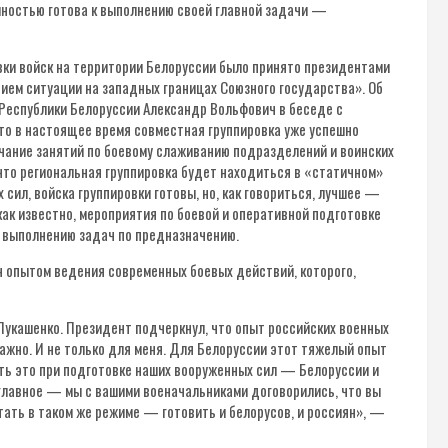
олностью готова к выполнению своей главной задачи —
вки войск на территории Белоруссии было принято президентами
ием ситуации на западных границах Союзного государства». Об
Республики Белоруссии Александр Вольфович в беседе с
что в настоящее время совместная группировка уже успешно
нчание занятий по боевому слаживанию подразделений и воинских
 что региональная группировка будет находиться в «статичном»
сил, войска группировки готовы, но, как говориться, лучшее —
как известно, мероприятия по боевой и оперативной подготовке
к выполнению задач по предназначению.
н опытом ведения современных боевых действий, которого,
Лукашенко. Президент подчеркнул, что опыт российских военных
ажно. И не только для меня. Для Белоруссии этот тяжелый опыт
ать это при подготовке наших вооруженных сил — Белоруссии и
главное — мы с вашими военачальниками договорились, что вы
тать в таком же режиме — готовить и белорусов, и россиян», —