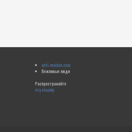
anti-maidan.com
Вежливые люди
Распространяйте
эту ссылку