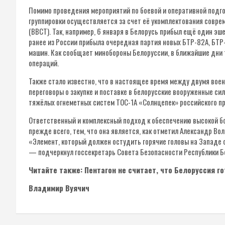
Помимо проведения мероприятий по боевой и оперативной подго
группировки осуществляется за счет её укомплектования совре
(ВВСТ). Так, например, 6 января в Белорусь прибыл ещё один э
ранее из России прибыла очередная партия новых БТР-82A, БТ
машин. Как сообщает минобороны Белоруссии, в ближайшие дни 
операций.
Также стало известно, что в настоящее время между двумя во
переговоры о закупке и поставке в белорусские вооруженные с
тяжёлых огнеметных систем ТОС-1А «Солнцепек» российского п
Ответственный и комплексный подход к обеспечению высокой бо
прежде всего, тем, что она является, как отметил Александр В
«Элемент, который должен остудить горячие головы на Западе с
— подчеркнул госсекретарь Совета Безопасности Республики Б
Читайте также: Пентагон не считает, что Белоруссия г
Владимир Вуячич