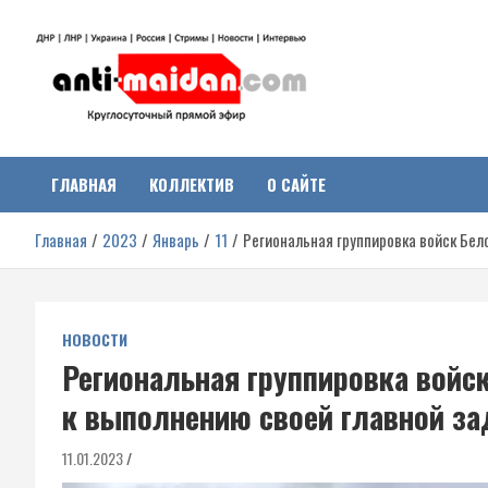
Перейти
к
содержимому
Антимайдан:
На сайте 'Антимайдан' вы найдете самые свежие новости и аналитик
о гражданской войне на Украине, включая события в Новороссии,
ДНР, ЛНР и других регионах.
ГЛАВНАЯ
КОЛЛЕКТИВ
О САЙТЕ
Гражданская война на
Главная
2023
Январь
11
Региональная группировка войск Бел
Украине
НОВОСТИ
Региональная группировка войск
к выполнению своей главной за
11.01.2023