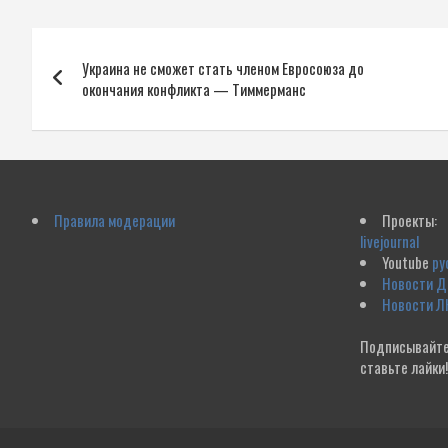
Навигация
Украина не сможет стать членом Евросоюза до
по
окончания конфликта — Тиммерманс
записям
Правила модерации
Проекты:
livejournal
Youtube
ру
Новости 
Новости Л
Подписывайте
ставьте лайки