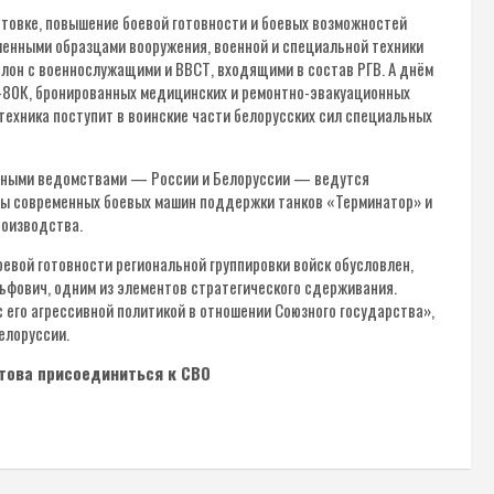
товке, повышение боевой готовности и боевых возможностей
менными образцами вооружения, военной и специальной техники
шелон с военнослужащими и ВВСТ, входящими в состав РГВ. А днём
Р-80К, бронированных медицинских и ремонтно-эвакуационных
техника поступит в воинские части белорусских сил специальных
енными ведомствами — России и Белоруссии — ведутся
илы современных боевых машин поддержки танков «Терминатор» и
роизводства.
евой готовности региональной группировки войск обусловлен,
ольфович, одним из элементов стратегического сдерживания.
 его агрессивной политикой в отношении Союзного государства»,
елоруссии.
отова присоединиться к СВО