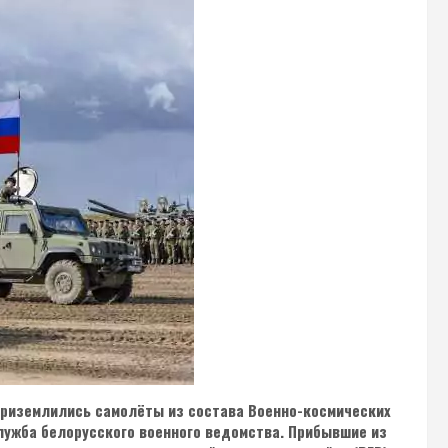
 приземлились самолёты из состава Военно-космических
лужба белорусского военного ведомства. Прибывшие из