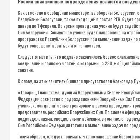
России авиационные подразделения являются воздушны
Как отмечено в сообщении министерства обороны Белоруссии, с
Республики Белоруссии, также входящей в состав РГВ, будет пр
января по 1 февраля. Во время проведения учения будут задей
Сил Белоруссии. Совместное учение будет направлено на отраб
пространстве Республики Белоруссии при выполнении задач по 
будут совершенствоваться и оттачиваться.
Следует отметить, что недавно закончилось боевое слаживание
соединений и воинских частей, с которыми на 230-м общевойс
занятия.
К слову, на этих занятиях 6 января присутствовал Александр Лу
«Товарищ Главнокомандующий Вооружёнными Силами Республики
Федерации совместно с подразделениями Вооружённых Сил Респ
учения, командно-штабные тренировки в рамках проведения тре
представитель российских Вооружённых Сил. По словам офицер
подразделениями, специальными войсками, в том числе подраз
Сил Российской Федерации готовы к выполнению задач по пред
Таким образом, следует понимать, что по завершении боевого 