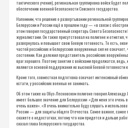
тактического учения), региональная группировка войск будет п
обеспечению военной безопасности Союзного государства.
Напомним, что решение о развертывании региональной группиро
Белоруссии и России ещё в прошлом году — «в связи с обострен
этом говорил государственный секретарь Совета Безопасности 
журналистами. Он также присутствовал на полигоне и отметил, 
развернулась и повышает свою боевую готовность. То есть, око
частей российских и белорусских вооруженных сил не означает,
состоянии. Как доложил представитель российских вооружённых 
враг хорошего. Поэтому занятия с войсками продолжатся, ведь, 
являются основой поддержания их высокой боевой готовности 
Кроме того, совместная подготовка означает интенсивный обме
кстати, у российских военных не занимать.
Об этом также на Обуз-Лесновском полигоне говорил Александр 
имеет большое значение для Белоруссии: «Для меня это очень в
очень важен». «Я очень внимательно буду слушать и использов
России — для защиты общего Отечества. Самое важное, самое 
скажете о недостатках, потому что нам придется и дальше рабо
сказал глава белорусского государства.