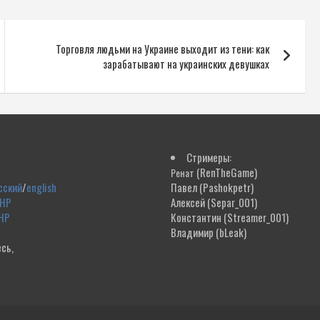
Торговля людьми на Украине выходит из тени: как
зарабатывают на украинских девушках
Стримеры:
(RenTheGame)
Ренат
сский
/
english
Павел
(Pashokpetr)
ДНР
Алексей
(Separ_001)
НР
Константин
(Streamer_001)
Владимир
(bLeak)
сь,
!