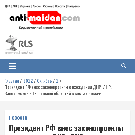
Перейти
к
содержимому
Антимайдан: Гражданская война
На сайте 'Антимайдан' вы найдете самые свежие новости и аналитику о
гражданской войне на Украине, включая события в Новороссии, ДНР,
на Украине
ЛНР и других регионах.
Главная
2022
Октябрь
2
Президент РФ внес законопроекты о вхождении ДНР, ЛНР,
Запорожской и Херсонской областей в состав России
НОВОСТИ
Президент РФ внес законопроекты