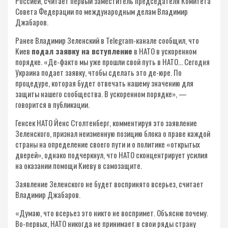
Россией, считает первый заместитель председателя Комитета
Совета Федерации по международным делам Владимир
Джабаров.
Ранее Владимир Зеленский в Telegram-канале сообщил, что
Киев
подал заявку на вступление
в НАТО в ускоренном
порядке. «Де-факто мы уже прошли свой путь в НАТО… Сегодня
Украина подает заявку, чтобы сделать это де-юре. По
процедуре, которая будет отвечать нашему значению для
защиты нашего сообщества. В ускоренном порядке», —
говорится в публикации.
Генсек НАТО Йенс Столтенберг, комментируя это заявление
Зеленского, признал неизменную позицию блока о праве каждой
страны на определение своего пути и о политике «открытых
дверей», однако подчеркнул, что НАТО сконцентрирует усилия
на оказании помощи Киеву в самозащите.
Заявление Зеленского не будет воспринято всерьез, считает
Владимир Джабаров.
«Думаю, что всерьез это никто не воспримет. Объясню почему.
Во-первых, НАТО никогда не принимает в свои ряды страну