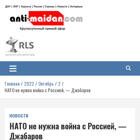
Перейти
к
содержимому
Антимайдан: Гражданская война
На сайте 'Антимайдан' вы найдете самые свежие новости и аналитику о
гражданской войне на Украине, включая события в Новороссии, ДНР,
на Украине
ЛНР и других регионах.
Главная
2022
Октябрь
2
НАТО не нужна война с Россией, — Джабаров
НОВОСТИ
НАТО не нужна война с Россией, —
Джабаров