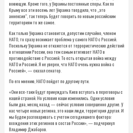
воюющую. Кроме того, у Украины постоянные споры. Как по
Крыму все эти восемь лет Украина твердила, что „это
аннексия“, так теперь будет говорить по новым российским
территориям то же самое.
Как только Украина становится, допустим случайно, членом
НАТО, то сразу возникает проблема у самого НАТО с Россией.
Поскольку Украина не откажется от террористических действий
в отношении России, она тем самым втягивает НАТО в
противодействие с Россией. То есть открытая война между
НАТО и Россией. Я не уверен, что НАТО очень нужна война с
Россией», — сказал сенатор.
По его мнению, НАТО пойдет по другому пути.
«Они все-таки будут принуждать Киев вступать в переговоры с
нашей страной. Но условия наши изменились. Одни условия
были два, месяц назад — сейчас условия совершенно другие. У
нас четыре новых региона, это наши люди, территория другая. И
мы будем разговаривать с учетом сегодняшнего фактора:
вхождения этих регионов в состав России», — подчеркнул
Владимир Джабаров.