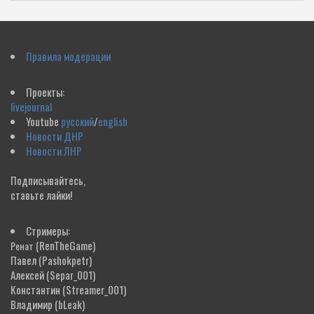
Правила модерации
Проекты:
livejournal
Youtube
русский
/
english
Новости ДНР
Новости ЛНР
Подписывайтесь,
ставьте лайки!
Стримеры:
(RenTheGame)
Ренат
Павел
(Pashokpetr)
Алексей
(Separ_001)
Константин
(Streamer_001)
Владимир
(bLeak)