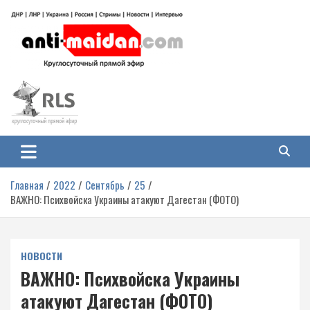
Перейти
к
содержимому
Антимайдан: Гражданская война
На сайте 'Антимайдан' вы найдете самые свежие новости и аналитику о
гражданской войне на Украине, включая события в Новороссии, ДНР,
на Украине
ЛНР и других регионах.
Главная
2022
Сентябрь
25
ВАЖНО: Психвойска Украины атакуют Дагестан (ФОТО)
НОВОСТИ
ВАЖНО: Психвойска Украины
атакуют Дагестан (ФОТО)