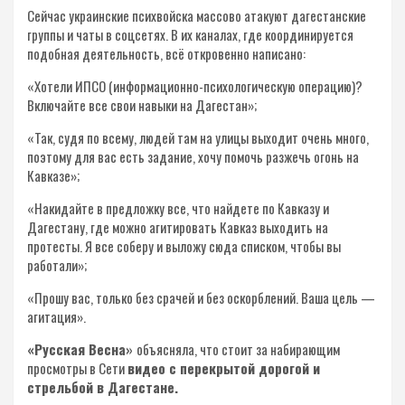
Сейчас украинские психвойска массово атакуют дагестанские
группы и чаты в соцсетях. В их каналах, где координируется
подобная деятельность, всё откровенно написано:
«Хотели ИПСО (информационно-психологическую операцию)?
Включайте все свои навыки на Дагестан»;
«Так, судя по всему, людей там на улицы выходит очень много,
поэтому для вас есть задание, хочу помочь разжечь огонь на
Кавказе»;
«Накидайте в предложку все, что найдете по Кавказу и
Дагестану, где можно агитировать Кавказ выходить на
протесты. Я все соберу и выложу сюда списком, чтобы вы
работали»;
«Прошу вас, только без срачей и без оскорблений. Ваша цель —
агитация».
«Русская Весна»
объясняла, что стоит за набирающим
просмотры в Сети
видео с перекрытой дорогой и
стрельбой в Дагестане.