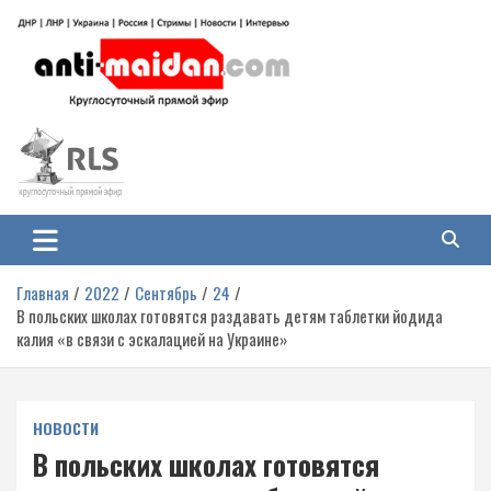
Перейти
к
содержимому
Антимайдан: Гражданская война
На сайте 'Антимайдан' вы найдете самые свежие новости и аналитику о
гражданской войне на Украине, включая события в Новороссии, ДНР,
на Украине
ЛНР и других регионах.
Главная
2022
Сентябрь
24
В польских школах готовятся раздавать детям таблетки йодида
калия «в связи с эскалацией на Украине»
НОВОСТИ
В польских школах готовятся