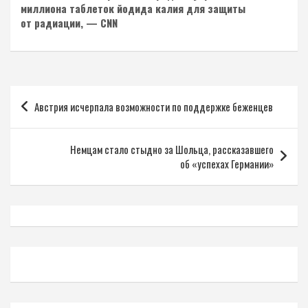
миллиона таблеток йодида калия для защиты
от радиации, — CNN
Навигация
Австрия исчерпала возможности по поддержке беженцев
по
записям
Немцам стало стыдно за Шольца, рассказавшего
об «успехах Германии»