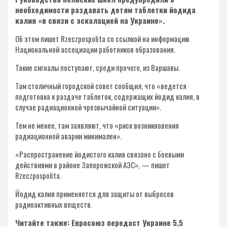
необходимости раздавать детям таблетки йодида
калия «в связи с эскалацией на Украине».
Об этом пишет Rzeczpospolita со ссылкой на информацию
Национальной ассоциации работников образования.
Такие сигналы поступают, среди прочего, из Варшавы.
Там столичный городской совет сообщил, что «ведется
подготовка к раздаче таблеток, содержащих йодид калия, в
случае радиационной чрезвычайной ситуации».
Тем не менее, там заявляют, что «риск возникновения
радиационной аварии минимален».
«Распространение йодистого калия связано с боевыми
действиями в районе Запорожской АЭС», — пишет
Rzeczpospolita.
Йодид калия применяется для защиты от выбросов
радиоактивных веществ.
Читайте также: Евросоюз передаст Украине 5,5