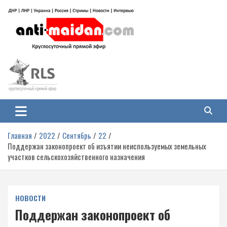
Перейти
к
содержимому
Антимайдан: Гражданская война
На сайте 'Антимайдан' вы найдете самые свежие новости и аналитику о
гражданской войне на Украине, включая события в Новороссии, ДНР,
на Украине
ЛНР и других регионах.
Главная
2022
Сентябрь
22
Поддержан законопроект об изъятии неиспользуемых земельных
участков сельскохозяйственного назначения
НОВОСТИ
Поддержан законопроект об