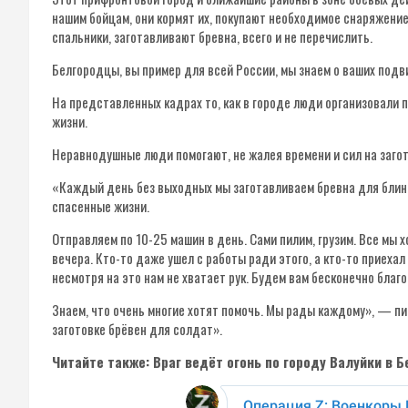
нашим бойцам, они кормят их, покупают необходимое снаряжение
спальники, заготавливают бревна, всего и не перечислить.
Белгородцы, вы пример для всей России, мы знаем о ваших подви
На представленных кадрах то, как в городе люди организовали
жизни.
Неравнодушные люди помогают, не жалея времени и сил на загот
«Каждый день без выходных мы заготавливаем бревна для блин
спасенные жизни.
Отправляем по 10-25 машин в день. Сами пилим, грузим. Все мы 
вечера. Кто-то даже ушел с работы ради этого, а кто-то приехал 
несмотря на это нам не хватает рук. Будем вам бесконечно благ
Знаем, что очень многие хотят помочь. Мы рады каждому», — п
заготовке брёвен для солдат».
Читайте также: Враг ведёт огонь по городу Валуйки в 