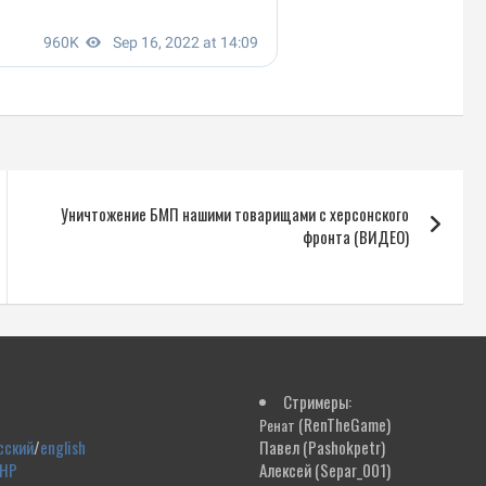
Уничтожение БМП нашими товарищами с херсонского
фронта (ВИДЕО)
Стримеры:
(RenTheGame)
Ренат
сский
/
english
Павел
(Pashokpetr)
ДНР
Алексей
(Separ_001)