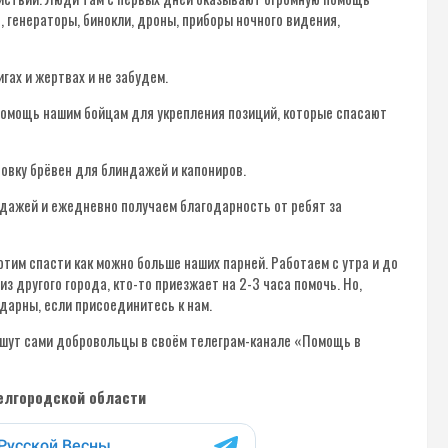
, генераторы, бинокли, дроны, приборы ночного видения,
гах и жертвах и не забудем.
 помощь нашим бойцам для укрепления позиций, которые спасают
овку брёвен для блиндажей и капониров.
дажей и ежедневно получаем благодарность от ребят за
хотим спасти как можно больше наших парней. Работаем с утра и до
из другого города, кто-то приезжает на 2-3 часа помочь. Но,
одарны, если присоединитесь к нам.
ишут сами добровольцы в своём телеграм-канале «Помощь в
Белгородской области