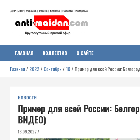
Перейти
к
содержимому
Антимайдан:
На сайте 'Антимайдан' вы найдете самые свежие новости и аналитик
о гражданской войне на Украине, включая события в Новороссии,
ДНР, ЛНР и других регионах.
ГЛАВНАЯ
КОЛЛЕКТИВ
О САЙТЕ
Гражданская война на
Главная
2022
Сентябрь
16
Пример для всей России: Белгоро
Украине
НОВОСТИ
Пример для всей России: Белго
ВИДЕО)
16.09.2022