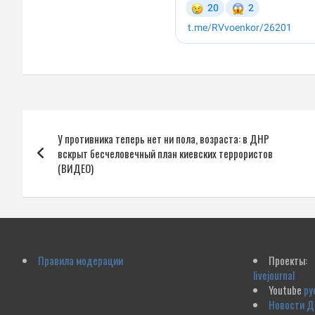
Навигация
У противника теперь нет ни пола, возраста: в ДНР
по
вскрыт бесчеловечный план киевских террористов
(ВИДЕО)
записям
Правила модерации
Проекты:
livejournal
Youtube
ру
Новости 