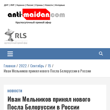
Перейти
к
содержимому
Антимайдан: Гражданская война
На сайте 'Антимайдан' вы найдете самые свежие новости и аналитику о
гражданской войне на Украине, включая события в Новороссии, ДНР,
на Украине
ЛНР и других регионах.
Главная
2022
Сентябрь
15
Иван Мельников принял нового Посла Белоруссии в России
НОВОСТИ
Иван Мельников принял нового
Посла Белоруссии в России