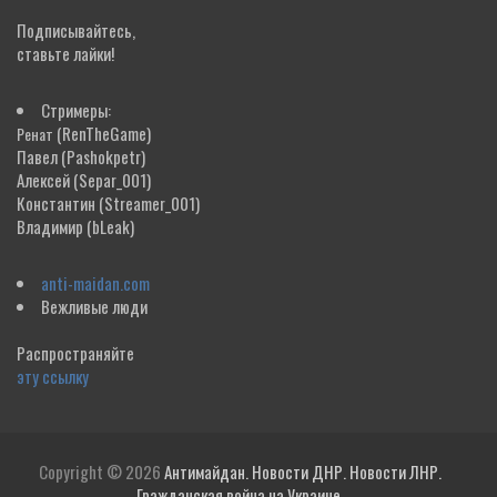
Подписывайтесь,
ставьте лайки!
Стримеры:
(RenTheGame)
Ренат
Павел
(Pashokpetr)
Алексей
(Separ_001)
Константин
(Streamer_001)
Владимир
(bLeak)
anti-maidan.com
Вежливые люди
Распространяйте
эту ссылку
Copyright © 2026
Антимайдан. Новости ДНР. Новости ЛНР.
Гражданская война на Украине.