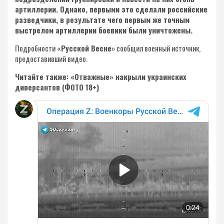
артиллерии. Однако, первыми это сделали российские
разведчики, в результате чего первым же точным
выстрелом артиллерии боевики были уничтожены.
Подробности «
Русской Весне
» сообщил военный источник,
предоставивший видео.
Читайте также: «Отважные» накрыли украинских
диверсантов (ФОТО 18+)