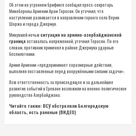
Об этом на утреннем брифинге сообщил пресс-секретарь
Минобороны Армении Арам Торосян. Он уточнил, что
наступление развивается в направлении горного села Верин
Шоржа и города Джермук.
Минувшей ночью
ситуация на армяно-азербайджанской
границе
оставалась напряженной, уточнил Торосян. По его
словам, противник применял в районе Джермука ударные
беспилотники.
Армия Армении «предпринимает соразмерные действия,
выполняя поставленные перед вооружёнными силами задачи».
Всю ответственность за происходящее и за дальнейшее
развитие событий в Ереване возложили на военно-политическое
руководство Азербайджана.
Читайте также: ВСУ обстреляли Белгородскую
область, есть раненые (ВИДЕО)