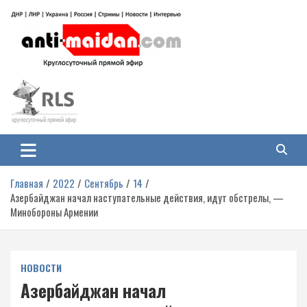
Перейти
к
содержимому
Антимайдан: Гражданская война
На сайте 'Антимайдан' вы найдете самые свежие новости и аналитику о
гражданской войне на Украине, включая события в Новороссии, ДНР,
на Украине
ЛНР и других регионах.
Главная
2022
Сентябрь
14
Азербайджан начал наступательные действия, идут обстрелы, —
Минобороны Армении
НОВОСТИ
Азербайджан начал