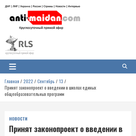
Перейти
к
содержимому
Антимайдан: Гражданская война
На сайте 'Антимайдан' вы найдете самые свежие новости и аналитику о
гражданской войне на Украине, включая события в Новороссии, ДНР,
на Украине
ЛНР и других регионах.
Главная
2022
Сентябрь
13
Принят законопроект о введении в школах единых
общеобразовательных программ
НОВОСТИ
Принят законопроект о введении в