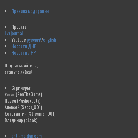
Правила модерации
Проекты:
livejournal
Youtube
русский
/
english
Новости ДНР
Новости ЛНР
Подписывайтесь,
ставьте лайки!
Стримеры:
(RenTheGame)
Ренат
Павел
(Pashokpetr)
Алексей
(Separ_001)
Константин
(Streamer_001)
Владимир
(bLeak)
anti-maidan.com