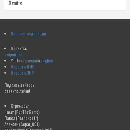
О сайте
Правила модерации
Проекты:
livejournal
Youtube
русский
/
english
Новости ДНР
Новости ЛНР
Подписывайтесь,
ставьте лайки!
Стримеры:
(RenTheGame)
Ренат
Павел
(Pashokpetr)
Алексей
(Separ_001)