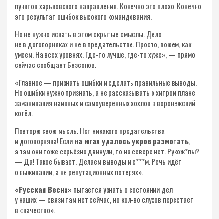
пунктов харьковского направления. Конечно это плохо. Конечно
это результат ошибок высокого командования.
Но не нужно искать в этом скрытые смыслы. Дело
не в договорняках и не в предательстве. Просто, воюем, как
умеем. На всех уровнях. Где-то лучше, где-то хуже», — прямо
сейчас сообщает Безсонов.
«Главное — признать ошибки и сделать правильные выводы.
Но ошибки нужно признать, а не рассказывать о хитром плане
заманивания наивных и самоуверенных хохлов в воронежский
котёл.
Повторю свою мысль. Нет никакого предательства
и договорняка! Если
на югах удалось укров размотать
,
а там они тоже серьёзно двинули, то на севере нет. Рукож*пы?
— Да! Такое бывает. Делаем выводы и е***м. Речь идёт
о выживании, а не репутационных потерях».
«Русская Весна»
пытается узнать о состоянии дел
у наших — связи там нет сейчас, но кол-во слухов перестает
в «качество».