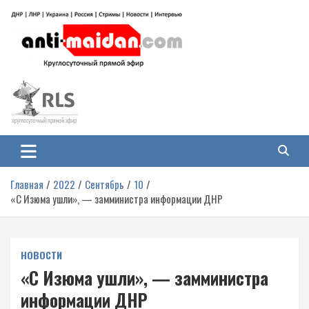
Перейти
к
содержимому
Антимайдан: Гражданская война
На сайте 'Антимайдан' вы найдете самые свежие новости и аналитику о
гражданской войне на Украине, включая события в Новороссии, ДНР,
на Украине
ЛНР и других регионах.
Главная
2022
Сентябрь
10
«С Изюма ушли», — замминистра информации ДНР
НОВОСТИ
«С Изюма ушли», — замминистра
информации ДНР