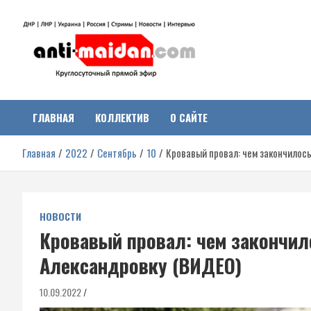
Перейти
к
содержимому
Антимайдан:
На сайте 'Антимайдан' вы найдете самые свежие новости и аналитик
о гражданской войне на Украине, включая события в Новороссии,
ДНР, ЛНР и других регионах.
ГЛАВНАЯ
КОЛЛЕКТИВ
О САЙТЕ
Гражданская война на
Главная
2022
Сентябрь
10
Кровавый провал: чем закончилос
Украине
НОВОСТИ
Кровавый провал: чем закончил
Александровку (ВИДЕО)
10.09.2022