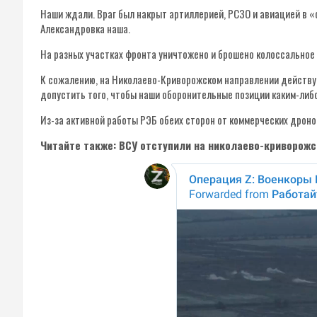
Наши ждали. Враг был накрыт артиллерией, РСЗО и авиацией в «с
Александровка наша.
На разных участках фронта уничтожено и брошено колоссальное 
К сожалению, на Николаево-Криворожском направлении действует
допустить того, чтобы наши оборонительные позиции каким-либо
Из-за активной работы РЭБ обеих сторон от коммерческих дронов
Читайте также: ВСУ отступили на николаево-криворож