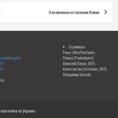
О возможном оставлении Изюма
Стримеры:
(RenTheGame)
Ренат
сский
/
english
Павел
(Pashokpetr)
ДНР
Алексей
(Separ_001)
НР
Константин
(Streamer_001)
Владимир
(bLeak)
сь,
!
кая война на Украине.