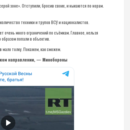
ерой зоне». Отступили, бросив своих, и ныкаются по норам.
количество техники и трупов ВСУ и националистов.
 очень много ограничений по съёмкам. Главное, нельзя
 образом попали в объектив.
 мало толку. Покажем, как сможем.
ском направлении, — Минобороны