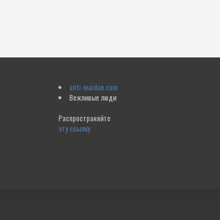
anti-maidan.com
Вежливые люди
Распространяйте
эту ссылку