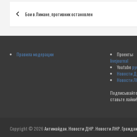
Навигация
Бои в Лимане, противник остановлен
по
записям
Правила модерации
Проекты:
livejournal
Youtube
ру
Новости 
Новости Л
Подписывайте
ставьте лайки
Copyright © 2026
Антимайдан. Новости ДНР. Новости ЛНР. Гражданс